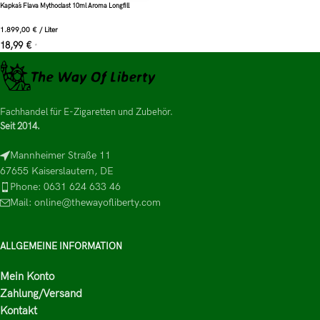
Kapka´s Flava Mythoclast 10ml Aroma Longfill
1.899,00
€
/
Liter
18,99
€
*
Fachhandel für E-Zigaretten und Zubehör.
Seit 2014.
Mannheimer Straße 11
67655 Kaiserslautern, DE
Phone: 0631 624 633 46
Mail: online@thewayofliberty.com
ALLGEMEINE INFORMATION
Mein Konto
Zahlung/Versand
Kontakt