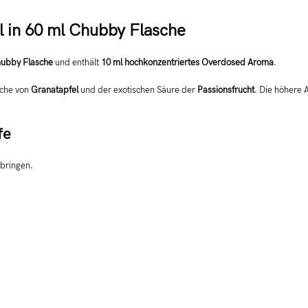
l in 60 ml Chubby Flasche
hubby Flasche
und enthält
10 ml hochkonzentriertes Overdosed Aroma
.
sche von
Granatapfel
und der exotischen Säure der
Passionsfrucht
. Die höhere 
fe
bringen.