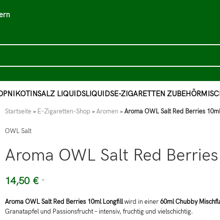
ern
OP
NIKOTINSALZ LIQUIDS
LIQUIDS
E-ZIGARETTEN ZUBEHÖR
MISC
Startseite
»
E-Zigaretten-Shop
»
Aromen
»
Aroma OWL Salt Red Berries 10ml 
OWL Salt
Aroma OWL Salt Red Berries 
14,50
€
*
Aroma OWL Salt Red Berries 10ml Longfill
wird in einer
60ml Chubby Mischfl
Granatapfel und Passionsfrucht – intensiv, fruchtig und vielschichtig.