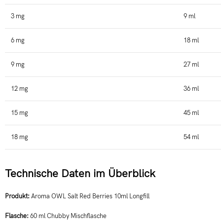
3 mg
9 ml
6 mg
18 ml
9 mg
27 ml
12 mg
36 ml
15 mg
45 ml
18 mg
54 ml
Technische Daten im Überblick
Produkt:
Aroma OWL Salt Red Berries 10ml Longfill
Flasche:
60 ml Chubby Mischflasche