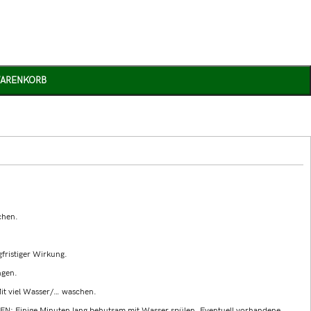
WARENKORB
chen.
fristiger Wirkung.
ngen.
 viel Wasser/… waschen.
Einige Minuten lang behutsam mit Wasser spülen. Eventuell vorhandene