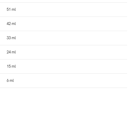
51 ml
42 ml
33 ml
24 ml
15 ml
6 ml