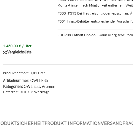
Kontaktlinsen nach Möglichkeit entfernen. Weit
P333+P313 Bei Hautreizung oder -ausschlag: Ärz
P501 Inhalt/Behälter entsprechender Vorschrift
EUH208 Enthält Linalool. Kann allergische Rea
1.450,00
€
/
Liter
Vergleichsliste
Produkt enthält: 0,01
Liter
Artikelnummer:
OWLLF35
Kategorien:
OWL Salt
,
Aromen
Lieferzeit:
DHL 1-3 Werktage
RODUKTSICHERHEIT
PRODUKT INFORMATION
VERSAND
FRA