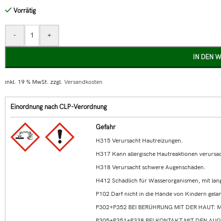
Vorrätig
-
+
IN DEN 
inkl. 19 % MwSt.
zzgl.
Versandkosten
Einordnung nach CLP-Verordnung
Gefahr
H315 Verursacht Hautreizungen.
H317 Kann allergische Hautreaktionen verursa
H318 Verursacht schwere Augenschäden.
H412 Schädlich für Wasserorganismen, mit lang
P102 Darf nicht in die Hände von Kindern gela
P302+P352 BEI BERÜHRUNG MIT DER HAUT: Mit
P305+P351+P338 BEI KONTAKT MIT DEN AUGEN: 