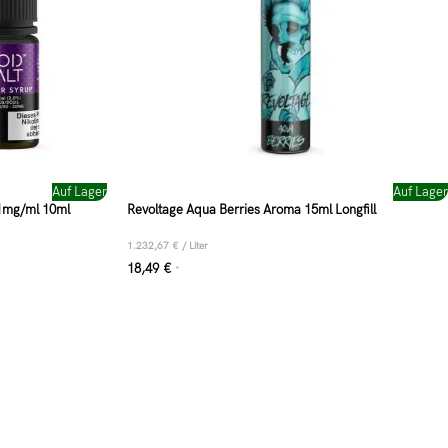
Auf Lager
Auf Lager
11mg/ml 10ml
Revoltage Aqua Berries Aroma 15ml Longfill
1.232,67
€
/
Liter
18,49
€
*