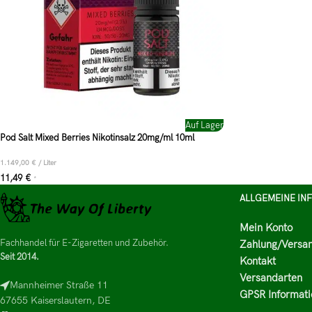
Auf Lager
Pod Salt Mixed Berries Nikotinsalz 20mg/ml 10ml
1.149,00
€
/
Liter
11,49
€
*
ALLGEMEINE IN
Mein Konto
Fachhandel für E-Zigaretten und Zubehör.
Zahlung/Versa
Seit 2014.
Kontakt
Versandarten
Mannheimer Straße 11
GPSR Informati
67655 Kaiserslautern, DE