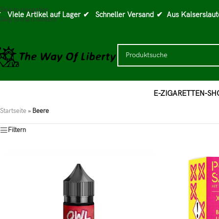
Skip to navigation
 Viele Artikel auf Lager
✔ Schneller Versand
✔ Aus Kaiserslaut
Skip to main content
E-ZIGARETTEN-SH
Startseite
»
Beere
Filtern