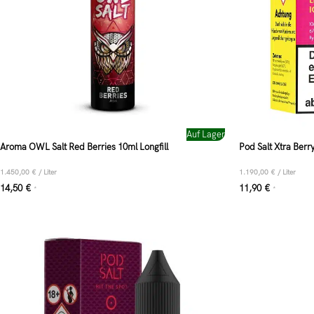
Auf Lager
Aroma OWL Salt Red Berries 10ml Longfill
Pod Salt Xtra Berr
1.450,00
€
/
Liter
1.190,00
€
/
Liter
14,50
€
11,90
€
*
*