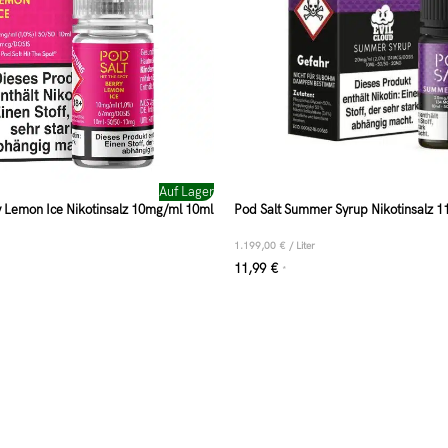
Auf Lager
y Lemon Ice Nikotinsalz 10mg/ml 10ml
Pod Salt Summer Syrup Nikotinsalz 
1.199,00
€
/
Liter
11,99
€
*