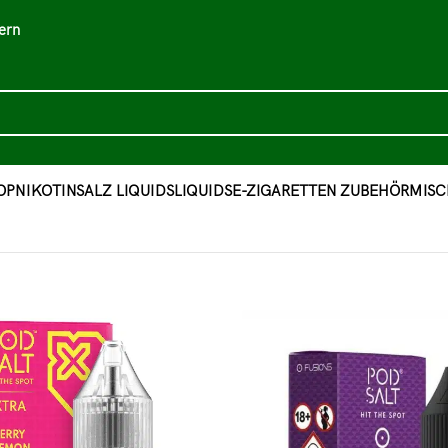
ern
OP
NIKOTINSALZ LIQUIDS
LIQUIDS
E-ZIGARETTEN ZUBEHÖR
MISC