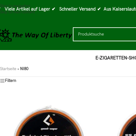
Skip to navigation
 Viele Artikel auf Lager
✔ Schneller Versand
✔ Aus Kaiserslaut
Skip to main content
E-ZIGARETTEN-SH
Startseite
»
NI80
Filtern