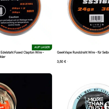
AUF LAGER
delstahl Fused Clapton Wire –
GeekVape Runddraht Wire – für Selbs
kler
3,50
€
*