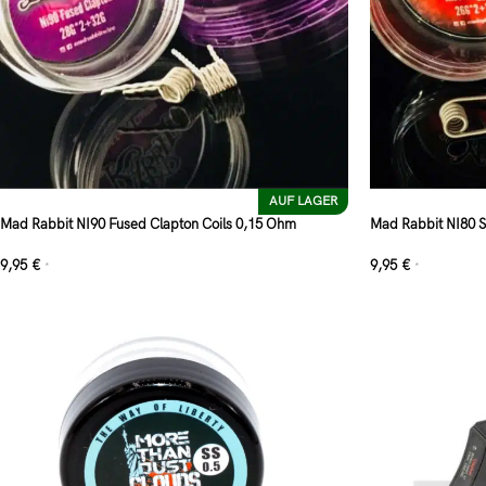
AUF LAGER
Mad Rabbit NI90 Fused Clapton Coils 0,15 Ohm
Mad Rabbit NI80 S
9,95
€
9,95
€
*
*