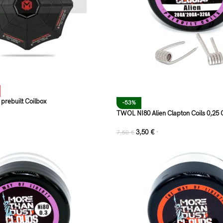
 prebuilt Coilbox
-53%
TWOL NI80 Alien Clapton Coils 0,25
3,50
€
7,50
€
*