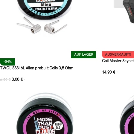
AUF LAGER
AUSVERKAUFT!
Coil Master Skynet
-54%
TWOL SS316L Alien prebuilt Coils 0,5 Ohm
14,90
€
*
3,00
€
6,50
€
*