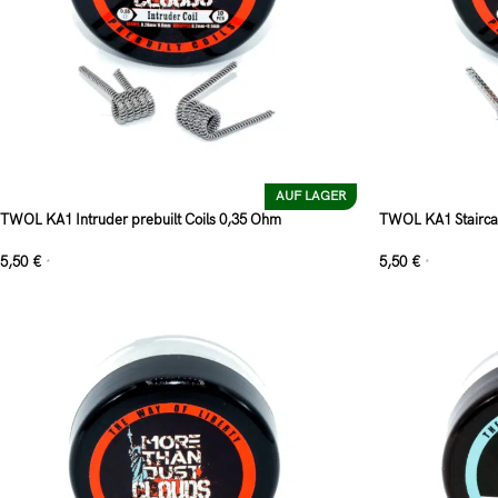
AUF LAGER
TWOL KA1 Intruder prebuilt Coils 0,35 Ohm
TWOL KA1 Staircas
5,50
€
5,50
€
*
*