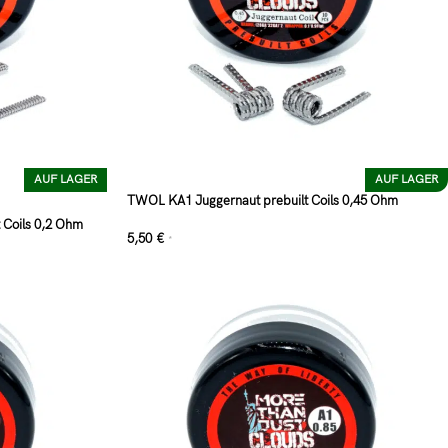
AUF LAGER
AUF LAGER
TWOL KA1 Juggernaut prebuilt Coils 0,45 Ohm
 Coils 0,2 Ohm
5,50
€
*