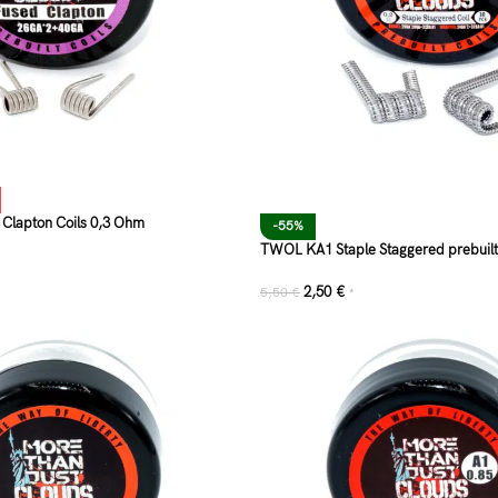
Clapton Coils 0,3 Ohm
-55%
TWOL KA1 Staple Staggered prebuilt
2,50
€
5,50
€
*