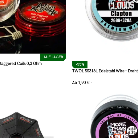
AUF LAGER
taggered Coils 0,3 Ohm
-55%
TWOL SS316L Edelstahl Wire – Draht 
Ab
1,90
€
*