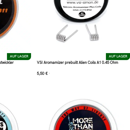
AUF LAGER
AUF LAGER
twickler
VSI Aromamizer prebuilt Alien Coils A1 0.45 Ohm
5,50
€
*