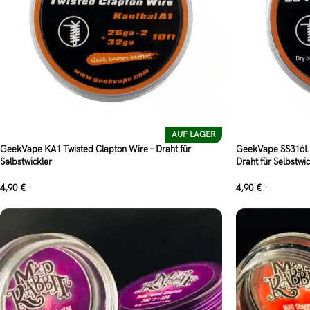
AUF LAGER
GeekVape KA1 Twisted Clapton Wire – Draht für
GeekVape SS316L E
Selbstwickler
Draht für Selbstwic
4,90
€
4,90
€
*
*