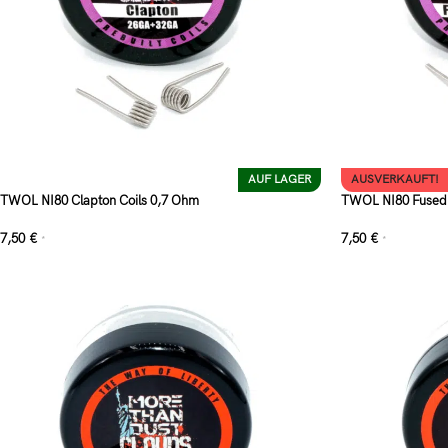
AUF LAGER
AUSVERKAUFT!
TWOL NI80 Clapton Coils 0,7 Ohm
TWOL NI80 Fused 
7,50
€
7,50
€
*
*