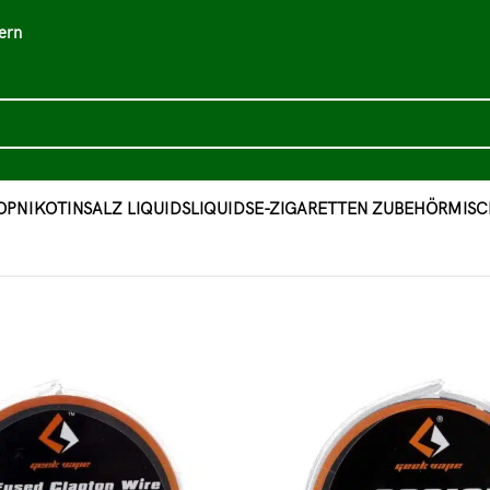
ern
OP
NIKOTINSALZ LIQUIDS
LIQUIDS
E-ZIGARETTEN ZUBEHÖR
MISC