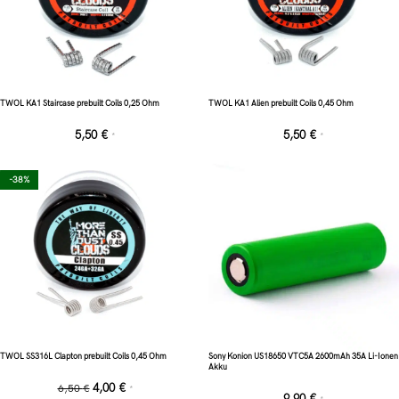
TWOL KA1 Staircase prebuilt Coils 0,25 Ohm
TWOL KA1 Alien prebuilt Coils 0,45 Ohm
5,50
€
5,50
€
*
*
-38%
TWOL SS316L Clapton prebuilt Coils 0,45 Ohm
Sony Konion US18650 VTC5A 2600mAh 35A Li-Ionen
Akku
4,00
€
6,50
€
*