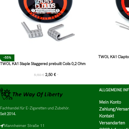
TWOL KA1 Clapton 
-55%
TWOL KA1 Staple Staggered prebuilt Coils 0,2 Ohm
2,50
€
5,50
€
*
ALLGEMEINE IN
Mein Konto
Fachhandel für E-Zigaretten und Zubehör.
Zahlung/Versa
Seit 2014.
Kontakt
Versandarten
Mannheimer Straße 11