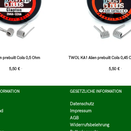
prebuilt Coils 0,5 Ohm
TWOL KA1 Alien prebuilt Coils 0,45
5,50
€
5,50
€
*
*
FORMATION
GESETZLICHE INFORMATION
Datenschutz
nd
Impressum
AGB
Widerrufsbelehrung