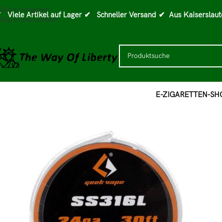
Skip to navigation
 Viele Artikel auf Lager
✔ Schneller Versand
✔ Aus Kaiserslaut
Skip to main content
E-ZIGARETTEN-SH