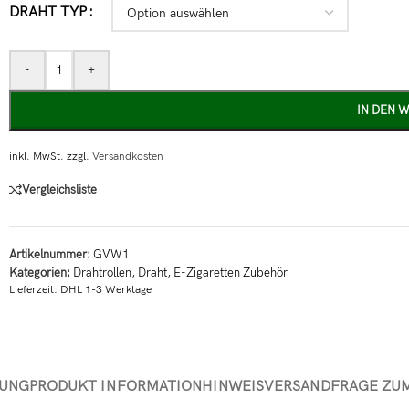
DRAHT TYP
-
+
IN DEN 
inkl. MwSt.
zzgl.
Versandkosten
Vergleichsliste
Artikelnummer:
GVW1
Kategorien:
Drahtrollen
,
Draht
,
E-Zigaretten Zubehör
Lieferzeit:
DHL 1-3 Werktage
BUNG
PRODUKT INFORMATION
HINWEIS
VERSAND
FRAGE ZU