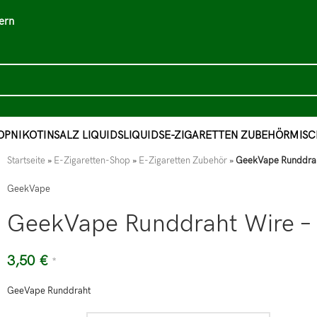
ern
OP
NIKOTINSALZ LIQUIDS
LIQUIDS
E-ZIGARETTEN ZUBEHÖR
MISC
Startseite
»
E-Zigaretten-Shop
»
E-Zigaretten Zubehör
»
GeekVape Runddraht
GeekVape
GeekVape Runddraht Wire – f
3,50
€
*
GeeVape Runddraht