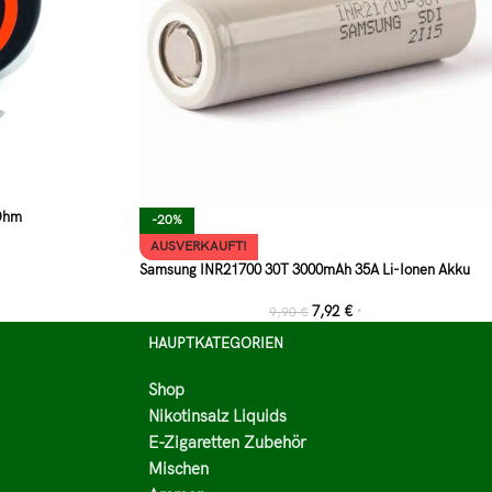
 Ohm
-20%
AUSVERKAUFT!
Samsung INR21700 30T 3000mAh 35A Li-Ionen Akku
7,92
€
9,90
€
*
HAUPTKATEGORIEN
Shop
Nikotinsalz Liquids
E-Zigaretten Zubehör
Mischen