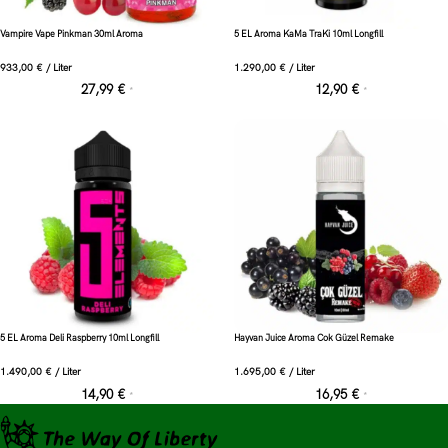
Vampire Vape Pinkman 30ml Aroma
5 EL Aroma KaMa TraKi 10ml Longfill
933,00
€
/
Liter
1.290,00
€
/
Liter
27,99
€
12,90
€
*
*
5 EL Aroma Deli Raspberry 10ml Longfill
Hayvan Juice Aroma Cok Güzel Remake
1.490,00
€
/
Liter
1.695,00
€
/
Liter
14,90
€
16,95
€
*
*