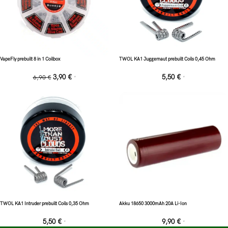
VapeFly prebuilt 8 in 1 Coilbox
TWOL KA1 Juggernaut prebuilt Coils 0,45 Ohm
3,90
€
5,50
€
6,90
€
*
*
TWOL KA1 Intruder prebuilt Coils 0,35 Ohm
Akku 18650 3000mAh 20A Li-Ion
5,50
€
9,90
€
*
*