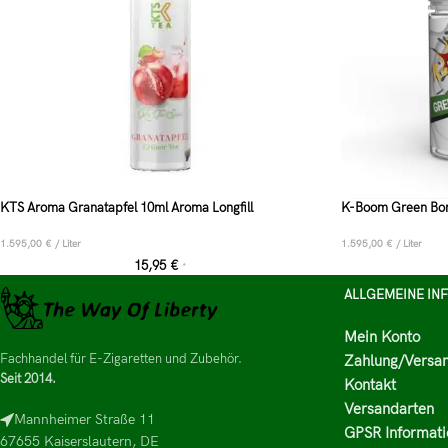
KTS Aroma Granatapfel 10ml Aroma Longfill
K-Boom Green Bom
1.595,00
€
/
Liter
1.595,00
€
/
Liter
15,95
€
*
ALLGEMEINE IN
Mein Konto
Fachhandel für E-Zigaretten und Zubehör.
Zahlung/Versa
Seit 2014.
Kontakt
Versandarten
Mannheimer Straße 11
GPSR Informati
67655 Kaiserslautern, DE