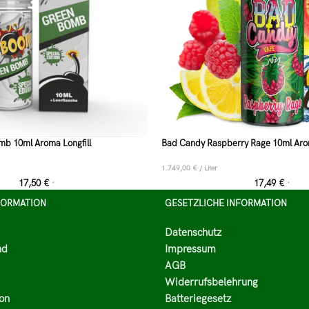
b 10ml Aroma Longfill
Bad Candy Raspberry Rage 10ml Arom
1.749,00
€
/
Liter
17,50
€
17,49
€
*
*
FORMATION
GESETZLICHE INFORMATION
Datenschutz
nd
Impressum
AGB
Widerrufsbelehrung
on
Batteriegesetz