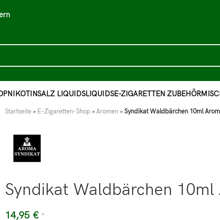
ern
OP
NIKOTINSALZ LIQUIDS
LIQUIDS
E-ZIGARETTEN ZUBEHÖR
MISC
Startseite
»
E-Zigaretten-Shop
»
Aromen
»
Syndikat Waldbärchen 10ml Aroma
Syndikat Waldbärchen 10ml 
14,95
€
*