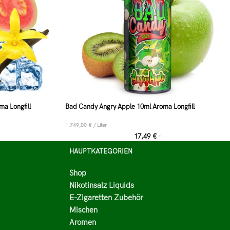
a Longfill
Bad Candy Angry Apple 10ml Aroma Longfill
1.749,00
€
/
Liter
17,49
€
*
HAUPTKATEGORIEN
Shop
Nikotinsalz Liquids
E-Zigaretten Zubehör
Mischen
Aromen