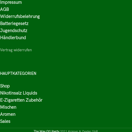
Impressum
AGB
Widerrufsbelehrung
Batteriegesetz
Jugendschutz
Händlerbund
Vertrag widerrufen
HAUPTKATEGORIEN
Shop
Nikotinsalz Liquids
E-Zigaretten Zubehör
Mischen
Aromen
Sales
The Way Of Liberty
2021 Krämer & Zander GbR,