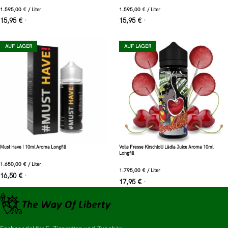
1.595,00
€
/
Liter
1.595,00
€
/
Liter
15,95
€
15,95
€
*
*
AUF LAGER
AUF LAGER
Must Have ! 10ml Aroma Longfill
Volle Fresse Kirschlolli Lädla Juice Aroma 10ml
Longfill
1.650,00
€
/
Liter
1.795,00
€
/
Liter
16,50
€
*
17,95
€
*