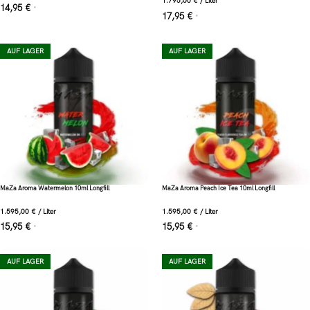
1.795,00
€
/
Liter
14,95
€
*
17,95
€
*
AUF LAGER
AUF LAGER
MaZa Aroma Watermelon 10ml Longfill
MaZa Aroma Peach Ice Tea 10ml Longfill
1.595,00
€
/
Liter
1.595,00
€
/
Liter
15,95
€
15,95
€
*
*
AUF LAGER
AUF LAGER