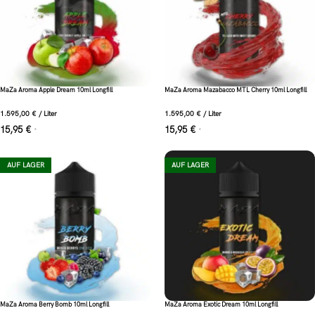
MaZa Aroma Apple Dream 10ml Longfill
MaZa Aroma Mazabacco MTL Cherry 10ml Longfill
1.595,00
€
/
Liter
1.595,00
€
/
Liter
15,95
€
15,95
€
*
*
AUF LAGER
AUF LAGER
MaZa Aroma Berry Bomb 10ml Longfill
MaZa Aroma Exotic Dream 10ml Longfill