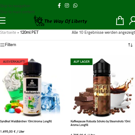
Skip to navigation
Skip to main content
Startseite
»
120ml PET
Alle 10 Ergebnisse werden angezeigt
Filtern
AUSVERKAUFT!
AUF LAGER
Syndikat Waldbärchen 10ml Aroma Longfill
Kaffeepause Robusta Schoko by Steamshots 10ml
Aroma Longfill
1.495,00
€
/
Liter