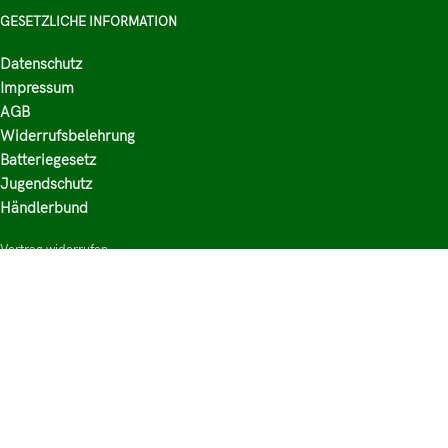
GESETZLICHE INFORMATION
Datenschutz
Impressum
AGB
Widerrufsbelehrung
Batteriegesetz
Jugendschutz
Händlerbund
Vertrag widerrufen
HAUPTKATEGORIEN
Shop
Nikotinsalz Liquids
E-Zigaretten Zubehör
Mischen