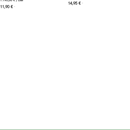
1.190,00
€
/
Liter
14,95
€
*
11,90
€
*