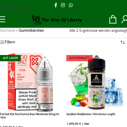
Skip to navigation
Skip to main content
Startseite
»
Gummibärchen
Alle 2 Ergebnisse werden angezeigt
Filtern
AUF LAGER
AUSVERKAUFT!
Pod Salt Xtra Red Gummy Bear Nikotinsalz 20mg/ml
Syndikat Waldbärchen 10ml Aroma Longfill
10ml
1.495,00
€
/
Liter