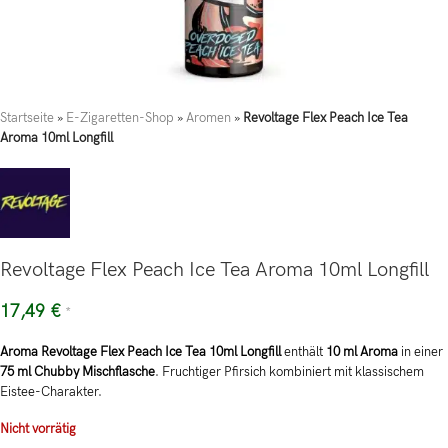
Startseite
»
E-Zigaretten-Shop
»
Aromen
»
Revoltage Flex Peach Ice Tea
Aroma 10ml Longfill
Revoltage Flex Peach Ice Tea Aroma 10ml Longfill
17,49
€
*
Aroma Revoltage Flex Peach Ice Tea 10ml Longfill
enthält
10 ml Aroma
in einer
75 ml Chubby Mischflasche
. Fruchtiger Pfirsich kombiniert mit klassischem
Eistee-Charakter.
Nicht vorrätig