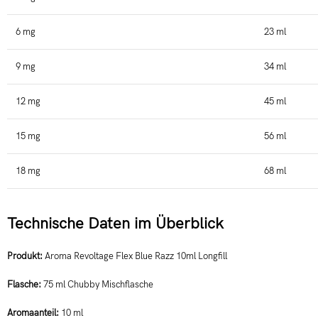
6 mg
23 ml
9 mg
34 ml
12 mg
45 ml
15 mg
56 ml
18 mg
68 ml
Technische Daten im Überblick
Produkt:
Aroma Revoltage Flex Blue Razz 10ml Longfill
Flasche:
75 ml Chubby Mischflasche
Aromaanteil:
10 ml