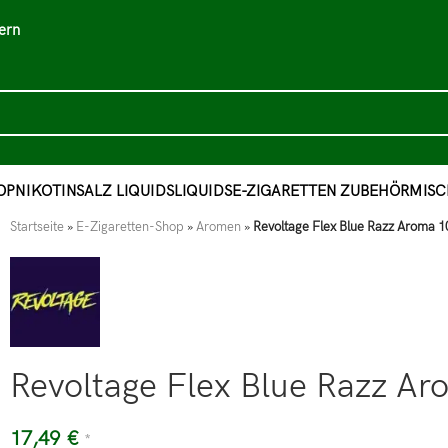
ern
OP
NIKOTINSALZ LIQUIDS
LIQUIDS
E-ZIGARETTEN ZUBEHÖR
MISC
Startseite
»
E-Zigaretten-Shop
»
Aromen
»
Revoltage Flex Blue Razz Aroma 10
Revoltage Flex Blue Razz Aro
17,49
€
*