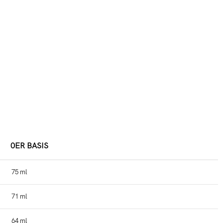
0ER BASIS
75 ml
71 ml
64 ml