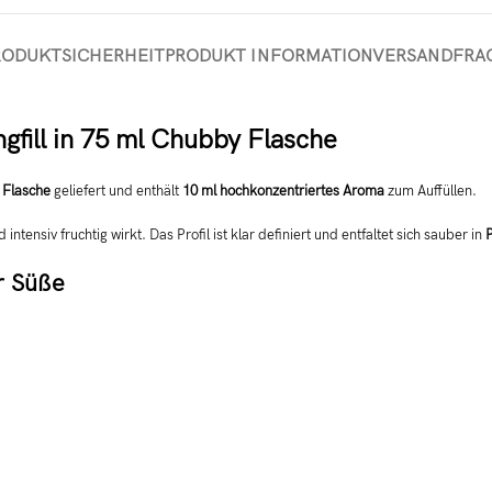
RODUKTSICHERHEIT
PRODUKT INFORMATION
VERSAND
FRA
gfill in 75 ml Chubby Flasche
 Flasche
geliefert und enthält
10 ml hochkonzentriertes Aroma
zum Auffüllen.
d intensiv fruchtig wirkt. Das Profil ist klar definiert und entfaltet sich sauber in
r Süße