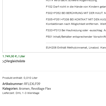
H319 Verursacht schwere Augenreizung.
P102 Darf nicht in die Hände von Kindern gela
P302+P352 BEI BERÜHRUNG MIT DER HAUT: Mit
P305+P351+P338 BEI KONTAKT MIT DEN AUGEN: 
Kontaktlinsen nach Möglichkeit entfernen. Weit
P333+P313 Bei Hautreizung oder -ausschlag: Ärz
P501 Inhalt/Behälter entsprechender Vorschrift
EUH208 Enthält Methylcinnamat, Linalool. Kann
1.749,00
€
/
Liter
Vergleichsliste
Produkt enthält: 0,010
Liter
Artikelnummer:
RFLEXLF09
Kategorien:
Aromen
,
Revoltage Flex
Lieferzeit:
DHL 1-3 Werktage