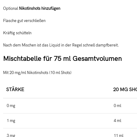
Optional
Nikotinshots hinzufügen
Flasche gut verschließen
Kräftig schütteln
Nach dem Mischen ist das Liquid in der Regel schnell dampfbereit.
Mischtabelle für 75 ml Gesamtvolumen
Mit 20 mg/ml Nikotinshots (10 ml Shots)
STÄRKE
20 MG SH
0 mg
0 ml
1 mg
4 ml
3 mg
11 ml