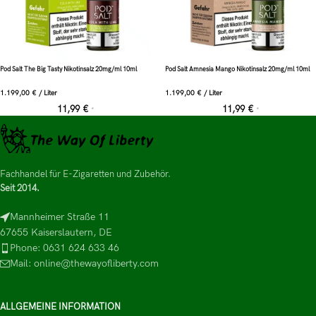
Pod Salt The Big Tasty Nikotinsalz 20mg/ml 10ml
Pod Salt Amnesia Mango Nikotinsalz 20mg/ml 10ml
1.199,00
€
/
Liter
1.199,00
€
/
Liter
11,99
€
11,99
€
*
*
Fachhandel für E-Zigaretten und Zubehör.
Seit 2014.
Mannheimer Straße 11
67655 Kaiserslautern, DE
Phone: 0631 624 633 46
Mail: online@thewayofliberty.com
ALLGEMEINE INFORMATION