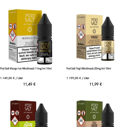
Pod Salt Mango Ice Nikotinsalz 11mg/ml 10ml
Pod Salt Yogi Nikotinsalz 20mg/ml 10ml
1.149,00
€
/
Liter
1.199,00
€
/
Liter
11,49
€
11,99
€
*
*