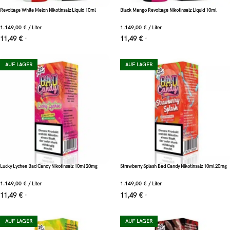
Revoltage White Melon Nikotinsalz Liquid 10ml
Black Mango Revoltage Nikotinsalz Liquid 10ml
1.149,00
€
/
Liter
1.149,00
€
/
Liter
11,49
€
11,49
€
*
*
AUF LAGER
AUF LAGER
Lucky Lychee Bad Candy Nikotinsalz 10ml 20mg
Strawberry Splash Bad Candy Nikotinsalz 10ml 20mg
1.149,00
€
/
Liter
1.149,00
€
/
Liter
11,49
€
11,49
€
*
*
AUF LAGER
AUF LAGER