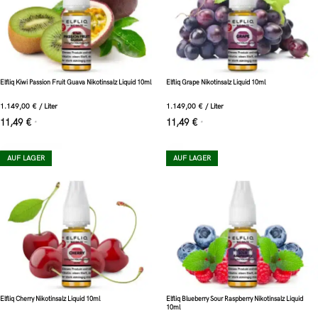
Elfliq Kiwi Passion Fruit Guava Nikotinsalz Liquid 10ml
Elfliq Grape Nikotinsalz Liquid 10ml
1.149,00
€
/
Liter
1.149,00
€
/
Liter
11,49
€
11,49
€
*
*
AUF LAGER
AUF LAGER
Elfliq Cherry Nikotinsalz Liquid 10ml
Elfliq Blueberry Sour Raspberry Nikotinsalz Liquid
10ml