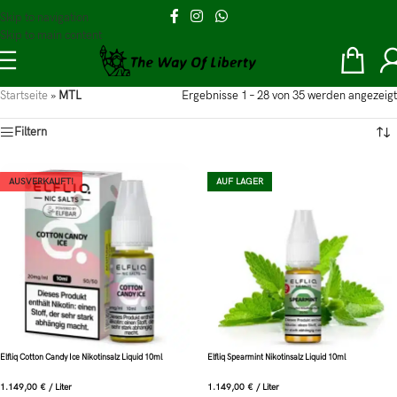
Skip to navigation
Skip to main content
Startseite
»
MTL
Ergebnisse 1 – 28 von 35 werden angezeigt
Filtern
AUSVERKAUFT!
AUF LAGER
Elfliq Cotton Candy Ice Nikotinsalz Liquid 10ml
Elfliq Spearmint Nikotinsalz Liquid 10ml
1.149,00
€
/
Liter
1.149,00
€
/
Liter