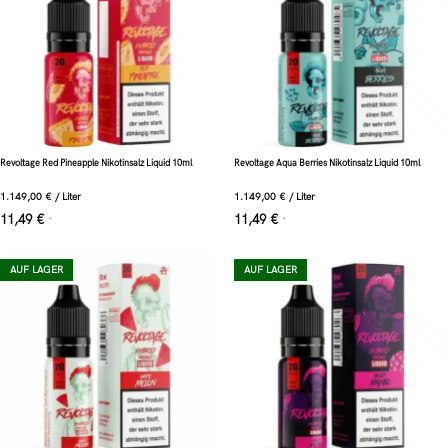
Revoltage Red Pineapple Nikotinsalz Liquid 10ml
Revoltage Aqua Berries Nikotinsalz Liquid 10ml
1.149,00
€
/
Liter
1.149,00
€
/
Liter
11,49
€
11,49
€
*
*
AUF LAGER
AUF LAGER