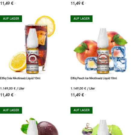
11,49
€
11,49
€
*
*
AUF LAGER
AUF LAGER
Elfliq Cola Nikotinsalz Liquid 10ml
Elfliq Peach Ice Nikotinsalz Liquid 10ml
1.149,00
€
/
Liter
1.149,00
€
/
Liter
11,49
€
11,49
€
*
*
AUF LAGER
AUF LAGER