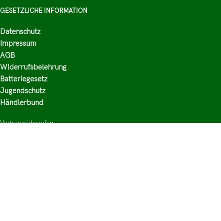
GESETZLICHE INFORMATION
Datenschutz
Impressum
AGB
Widerrufsbelehrung
Batteriegesetz
Jugendschutz
Händlerbund
Vertrag widerrufen
HAUPTKATEGORIEN
Shop
Nikotinsalz Liquids
E-Zigaretten Zubehör
Mischen