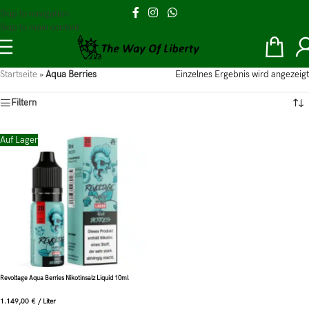
Skip to navigation
Skip to main content
Startseite
»
Aqua Berries
Einzelnes Ergebnis wird angezeigt
Filtern
Auf Lager
Revoltage Aqua Berries Nikotinsalz Liquid 10ml
1.149,00
€
/
Liter