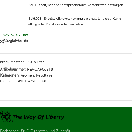
P501 Inhalt/Behälter entsprechender Vorschriften entsorgen.
EUH208: Enthält Allylcyclohexanpropionat, Linalool. Kann
allergische Reaktionen hervorrufen.
1.232,67
€
/
Liter
Vergleichsliste
Produkt enthält: 0,015
Liter
Artikelnummer:
REVOAR06STB
Kategorien:
Aromen
,
Revoltage
Lieferzeit:
DHL 1-3 Werktage
Fachhandel für E-Zigaretten und Zubehör.