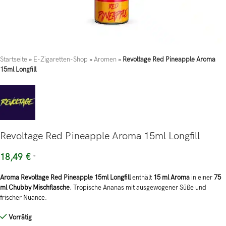
Startseite
»
E-Zigaretten-Shop
»
Aromen
»
Revoltage Red Pineapple Aroma
15ml Longfill
Revoltage Red Pineapple Aroma 15ml Longfill
18,49
€
*
Aroma Revoltage Red Pineapple 15ml Longfill
enthält
15 ml Aroma
in einer
75
ml Chubby Mischflasche
. Tropische Ananas mit ausgewogener Süße und
frischer Nuance.
Vorrätig