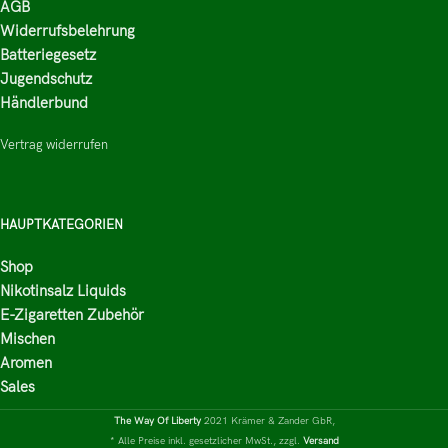
AGB
Widerrufsbelehrung
Batteriegesetz
Jugendschutz
Händlerbund
Vertrag widerrufen
HAUPTKATEGORIEN
Shop
Nikotinsalz Liquids
E-Zigaretten Zubehör
Mischen
Aromen
Sales
The Way Of Liberty
2021 Krämer & Zander GbR,
* Alle Preise inkl. gesetzlicher MwSt., zzgl.
Versand