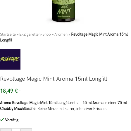
Startseite
»
E-Zigaretten-Shop
»
Aromen
»
Revoltage Magic Mint Aroma 15ml
Longfill
Revoltage Magic Mint Aroma 15ml Longfill
18,49
€
*
Aroma Revoltage Magic Mint 15ml Longfill
enthält
15 ml Aroma
in einer
75 ml
Chubby Mischflasche
. Reine Minze mit klarer, intensiver Frische.
Vorrätig