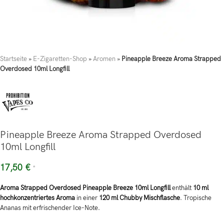
Startseite
»
E-Zigaretten-Shop
»
Aromen
»
Pineapple Breeze Aroma Strapped
Overdosed 10ml Longfill
Pineapple Breeze Aroma Strapped Overdosed
10ml Longfill
17,50
€
*
Aroma Strapped Overdosed Pineapple Breeze 10ml Longfill
enthält
10 ml
hochkonzentriertes Aroma
in einer
120 ml Chubby Mischflasche
. Tropische
Ananas mit erfrischender Ice-Note.