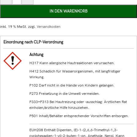
IN DEN WARENKORB
inkl. 19 % MwSt.
zzgl.
Versandkosten
Einordnung nach CLP-Verordnung
Achtung
H317 Kann allergische Hautreaktionen verursachen.
H412 Schädlich für Wasserorganismen, mit langfristiger
Wirkung.
P102 Darf nicht in die Hände von Kindern gelangen.
P273 Freisetzung in die Umwelt vermeiden.
P333+P313 Bei Hautreizung oder -ausschlag: Ärztlichen Rat
einholen/ärztliche Hilfe hinzuziehen.
P501 Inhalt/Behälter entsprechender Vorschriften entsorgen.
EUH208 Enthält Dipenten, (E)-1-(2,6,6-Trimethyl-1,3-
cyclohexadien-1-yl)-2-buten-1-on, Anethole, Nerol. Kann