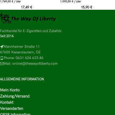
1.749,00
€
/
Liter
1.590,00
€
/
Liter
17,49
€
15,90
€
*
*
Fachhandel für E-Zigaretten und Zubehör.
Seit 2014.
Mannheimer Straße 11
67655 Kaiserslautern, DE
Phone: 0631 624 633 46
Mail: online@thewayofliberty.com
ALLGEMEINE INFORMATION
Mein Konto
Zahlung/Versand
Kontakt
Versandarten
GPSR Information