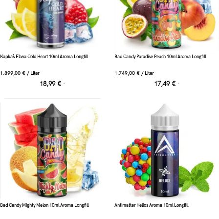
Kapka´s Flava Cold Heart 10ml Aroma Longfill
Bad Candy Paradise Peach 10ml Aroma Longfill
1.899,00
€
/
Liter
1.749,00
€
/
Liter
18,99
€
17,49
€
*
*
Bad Candy Mighty Melon 10ml Aroma Longfill
Antimatter Helios Aroma 10ml Longfill