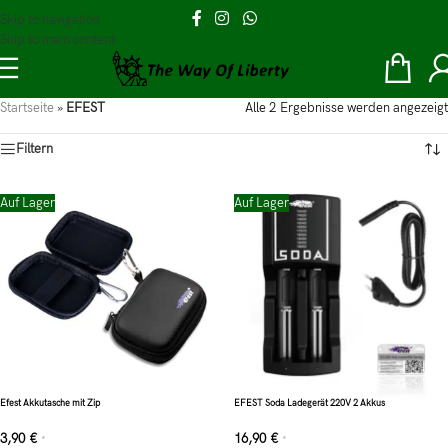
Skip to navigation
Skip to main content
Startseite
»
EFEST
Alle 2 Ergebnisse werden angezeigt
Filtern
Auf Lager
Auf Lager
Efest Akkutasche mit Zip
EFEST Soda Ladegerät 220V 2 Akkus
3,90
€
16,90
€
*
*