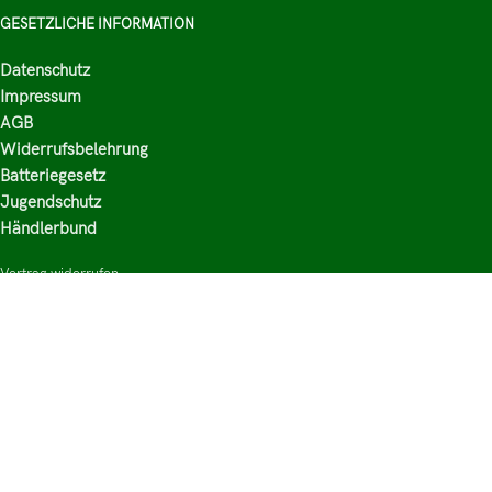
GESETZLICHE INFORMATION
Datenschutz
Impressum
AGB
Widerrufsbelehrung
Batteriegesetz
Jugendschutz
Händlerbund
Vertrag widerrufen
HAUPTKATEGORIEN
Shop
Nikotinsalz Liquids
E-Zigaretten Zubehör
Mischen