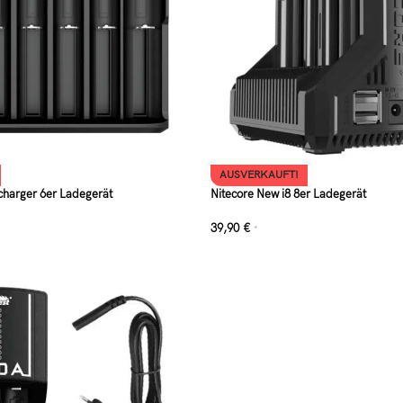
AUSVERKAUFT!
charger 6er Ladegerät
Nitecore New i8 8er Ladegerät
39,90
€
*