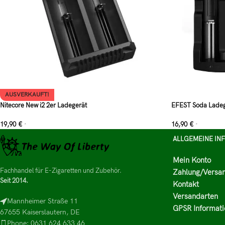
AUSVERKAUFT!
Nitecore New i2 2er Ladegerät
EFEST Soda Ladeg
19,90
€
16,90
€
*
*
ALLGEMEINE IN
Mein Konto
Fachhandel für E-Zigaretten und Zubehör.
Zahlung/Versa
Seit 2014.
Kontakt
Versandarten
Mannheimer Straße 11
GPSR Informati
67655 Kaiserslautern, DE
Phone: 0631 624 633 46