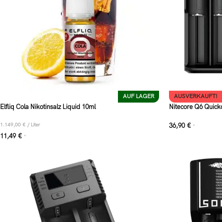
AUF LAGER
AUSVERKAUFT!
Elfliq Cola Nikotinsalz Liquid 10ml
Nitecore Q6 Quick
1.149,00
€
/
Liter
36,90
€
*
11,49
€
*