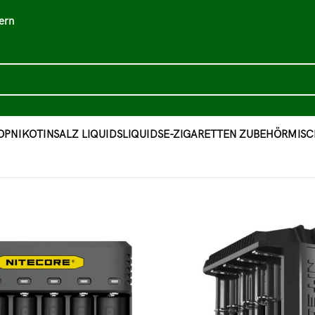
ern
OP
NIKOTINSALZ LIQUIDS
LIQUIDS
E-ZIGARETTEN ZUBEHÖR
MISC