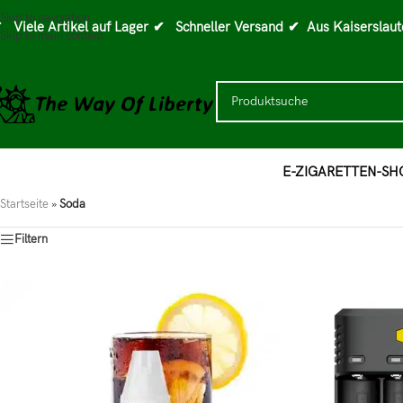
Skip to navigation
 Viele Artikel auf Lager
✔ Schneller Versand
✔ Aus Kaiserslaut
Skip to main content
E-ZIGARETTEN-SH
Startseite
»
Soda
Filtern