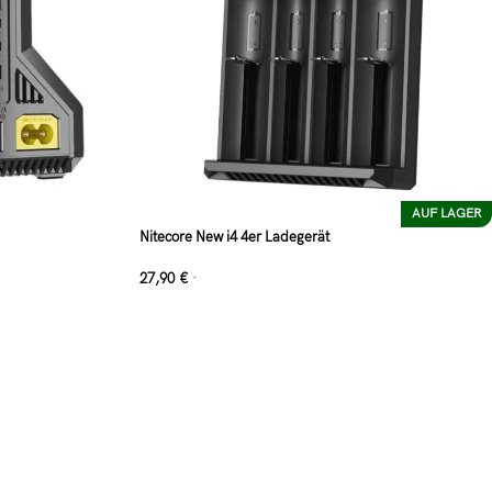
AUF LAGER
Nitecore New i4 4er Ladegerät
27,90
€
*