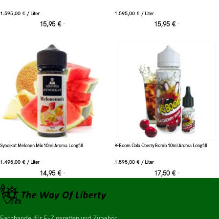
1.595,00
€
/
Liter
1.595,00
€
/
Liter
15,95
€
15,95
€
*
*
Syndikat Melonen Mix 10ml Aroma Longfill
K-Boom Cola Cherry Bomb 10ml Aroma Longfill
1.495,00
€
/
Liter
1.595,00
€
/
Liter
14,95
€
17,50
€
*
*
Fachhandel für E-Zigaretten und Zubehör.