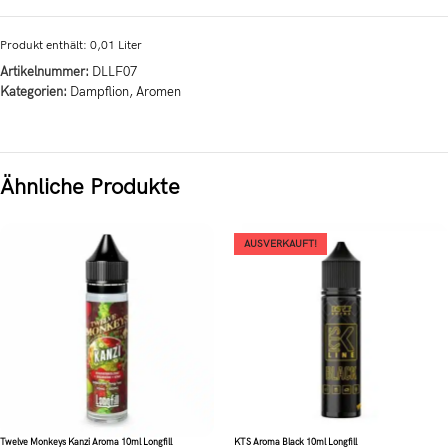
Produkt enthält: 0,01
Liter
Artikelnummer:
DLLF07
Kategorien:
Dampflion
,
Aromen
Ähnliche Produkte
AUSVERKAUFT!
Twelve Monkeys Kanzi Aroma 10ml Longfill
KTS Aroma Black 10ml Longfill