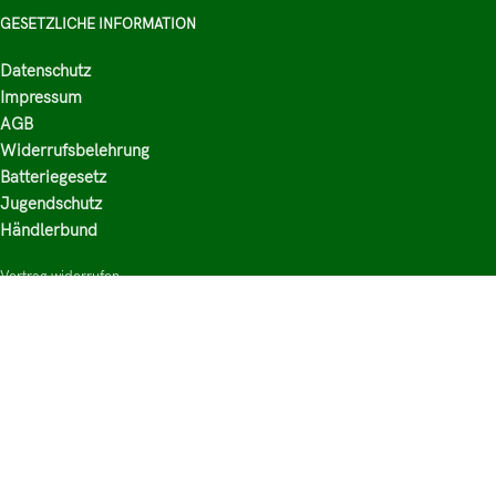
GESETZLICHE INFORMATION
Datenschutz
Impressum
AGB
Widerrufsbelehrung
Batteriegesetz
Jugendschutz
Händlerbund
Vertrag widerrufen
HAUPTKATEGORIEN
Shop
Nikotinsalz Liquids
E-Zigaretten Zubehör
Mischen