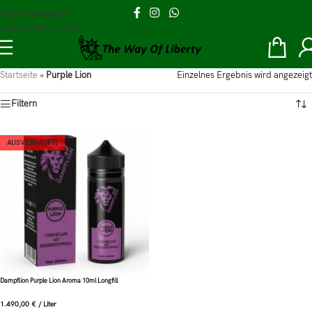
Skip to navigation
Skip to main content
Startseite
»
Purple Lion
Einzelnes Ergebnis wird angezeigt
Filtern
AUSVERKAUFT!
Dampflion Purple Lion Aroma 10ml Longfill
1.490,00
€
/
Liter