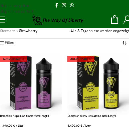
Skip to navigation
Skip to main content
Startseite
»
Strawberry
Alle 8 Ergebnisse werden angezeigt
Filtern
AUSVERKAUFT!
AUSVERKAUFT!
Dampflion Purple Lion Aroma 10ml Longfill
Dampflion Yellow Lion Aroma 10ml Longfill
1.490,00
€
/
Liter
1.490,00
€
/
Liter