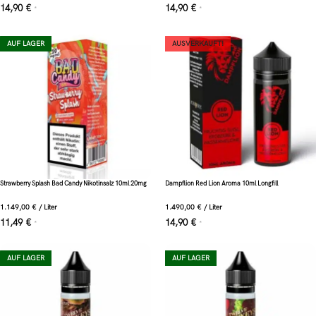
14,90
€
14,90
€
*
*
AUF LAGER
AUSVERKAUFT!
Strawberry Splash Bad Candy Nikotinsalz 10ml 20mg
Dampflion Red Lion Aroma 10ml Longfill
1.149,00
€
/
Liter
1.490,00
€
/
Liter
11,49
€
14,90
€
*
*
AUF LAGER
AUF LAGER