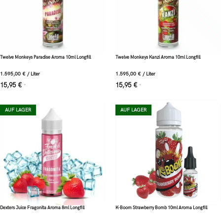
Twelve Monkeys Paradise Aroma 10ml Longfill
Twelve Monkeys Kanzi Aroma 10ml Longfill
1.595,00
€
/
Liter
1.595,00
€
/
Liter
15,95
€
15,95
€
*
*
AUF LAGER
AUF LAGER
Dexters Juice Fragonita Aroma 8ml Longfill
K-Boom Strawberry Bomb 10ml Aroma Longfill