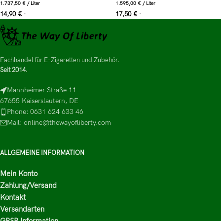
1.737,50
€
/
Liter
1.595,00
€
/
Liter
14,90
€
17,50
€
*
*
Fachhandel für E-Zigaretten und Zubehör.
Seit 2014.
Mannheimer Straße 11
67655 Kaiserslautern, DE
Phone: 0631 624 633 46
Mail: online@thewayofliberty.com
ALLGEMEINE INFORMATION
Mein Konto
Zahlung/Versand
Kontakt
Versandarten
GPSR Information