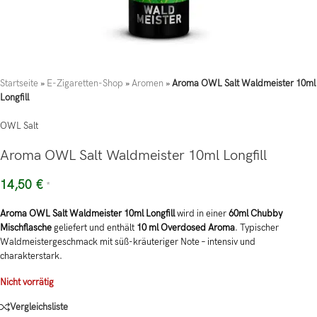
Startseite
»
E-Zigaretten-Shop
»
Aromen
»
Aroma OWL Salt Waldmeister 10ml
Longfill
OWL Salt
Aroma OWL Salt Waldmeister 10ml Longfill
14,50
€
*
Aroma OWL Salt Waldmeister 10ml Longfill
wird in einer
60ml Chubby
Mischflasche
geliefert und enthält
10 ml Overdosed Aroma
. Typischer
Waldmeistergeschmack mit süß-kräuteriger Note – intensiv und
charakterstark.
Nicht vorrätig
Vergleichsliste