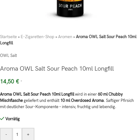
Startseite
»
E-Zigaretten-Shop
»
Aromen
»
Aroma OWL Salt Sour Peach 10ml
Longfill
OWL Salt
Aroma OWL Salt Sour Peach 10ml Longfill
14,50
€
*
Aroma OWL Salt Sour Peach 10ml Longfill
wird in einer
60 ml Chubby
Mischflasche
geliefert und enthält
10 ml Overdosed Aroma
. Saftiger Pfirsich
mit deutlicher Sour-Komponente – intensiv, fruchtig und lebendig.
Vorrätig
-
+