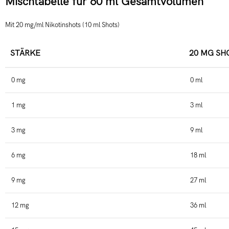
Mischtabelle für 60 ml Gesamtvolumen
Mit 20 mg/ml Nikotinshots (10 ml Shots)
STÄRKE
20 MG SH
0 mg
0 ml
1 mg
3 ml
3 mg
9 ml
6 mg
18 ml
9 mg
27 ml
12 mg
36 ml