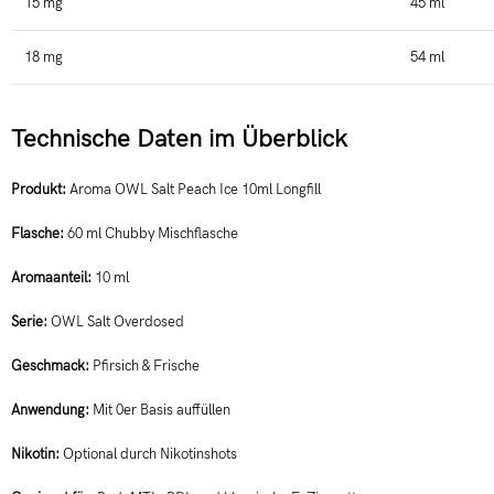
15 mg
45 ml
18 mg
54 ml
Technische Daten im Überblick
Produkt:
Aroma OWL Salt Peach Ice 10ml Longfill
Flasche:
60 ml Chubby Mischflasche
Aromaanteil:
10 ml
Serie:
OWL Salt Overdosed
Geschmack:
Pfirsich & Frische
Anwendung:
Mit 0er Basis auffüllen
Nikotin:
Optional durch Nikotinshots