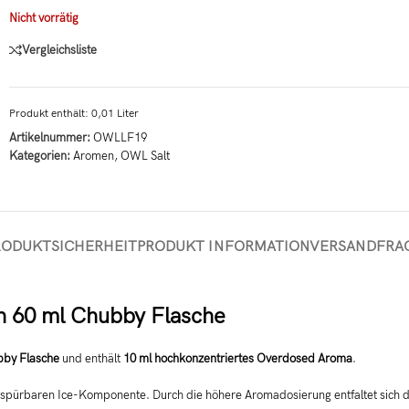
Nicht vorrätig
Vergleichsliste
Produkt enthält: 0,01
Liter
Artikelnummer:
OWLLF19
Kategorien:
Aromen
,
OWL Salt
RODUKTSICHERHEIT
PRODUKT INFORMATION
VERSAND
FRA
in 60 ml Chubby Flasche
bby Flasche
und enthält
10 ml hochkonzentriertes Overdosed Aroma
.
r spürbaren Ice-Komponente. Durch die höhere Aromadosierung entfaltet sich das