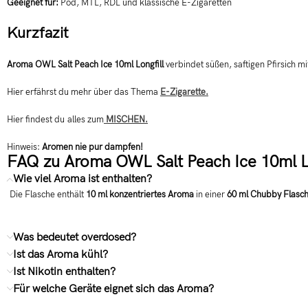
Geeignet für:
Pod, MTL, RDL und klassische E-Zigaretten
Kurzfazit
Aroma OWL Salt Peach Ice 10ml Longfill
verbindet süßen, saftigen Pfirsich m
Hier erfährst du mehr über das Thema
E-Zigarette.
Hier findest du alles zum
MISCHEN.
Hinweis:
Aromen nie pur dampfen!
FAQ zu Aroma OWL Salt Peach Ice 10ml Lo
Wie viel Aroma ist enthalten?
Die Flasche enthält
10 ml konzentriertes Aroma
in einer
60 ml Chubby Flasc
Was bedeutet overdosed?
Ist das Aroma kühl?
Ist Nikotin enthalten?
Für welche Geräte eignet sich das Aroma?