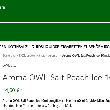
ern
OP
NIKOTINSALZ LIQUIDS
LIQUIDS
E-ZIGARETTEN ZUBEHÖR
MISC
Startseite
»
E-Zigaretten-Shop
»
Aromen
»
Aroma OWL Salt Peach Ice 10ml Lo
OWL Salt
Aroma OWL Salt Peach Ice 10
14,50
€
*
Aroma OWL Salt Peach Ice 10ml Longfill
wird in einer
60 ml Chubby Mischfla
eine deutliche Frische – intensiv, fruchtig und kühl.