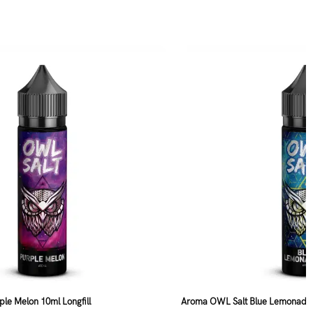
le Melon 10ml Longfill
Aroma OWL Salt Blue Lemonade M