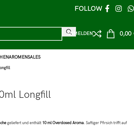
FOLLOW
0,00
ANMELDEN
HEN
AROMEN
SALES
ngfill
ml Longfill
sche
geliefert und enthält
10 ml Overdosed Aroma
. Saftiger Pfirsich trifft auf