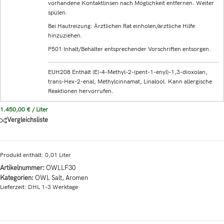
vorhandene Kontaktlinsen nach Möglichkeit entfernen. Weiter
spülen.
Bei Hautreizung: Ärztlichen Rat einholen/ärztliche Hilfe
hinzuziehen.
P501 Inhalt/Behälter entsprechender Vorschriften entsorgen.
EUH208 Enthält (E)-4-Methyl-2-(pent-1-enyl)-1,3-dioxolan,
trans-Hex-2-enal, Methylcinnamat, Linalool. Kann allergische
Reaktionen hervorrufen.
1.450,00
€
/
Liter
Vergleichsliste
Produkt enthält: 0,01
Liter
Artikelnummer:
OWLLF30
Kategorien:
OWL Salt
,
Aromen
Lieferzeit:
DHL 1-3 Werktage