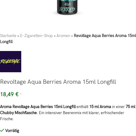
Startseite
»
E-Zigaretten-Shop
»
Aromen
»
Revoltage Aqua Berries Aroma 15ml
Longfill
Revoltage Aqua Berries Aroma 15ml Longfill
18,49
€
*
Aroma Revoltage Aqua Berries 15ml Longfill
enthält
15 ml Aroma
in einer
75 ml
Chubby Mischflasche
. Ein intensiver Beerenmix mit klarer, erfrischender
Frische.
Vorrätig