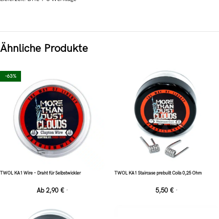
Ähnliche Produkte
-63%
TWOL KA1 Wire – Draht für Selbstwickler
TWOL KA1 Staircase prebuilt Coils 0,25 Ohm
Ab
2,90
€
5,50
€
*
*