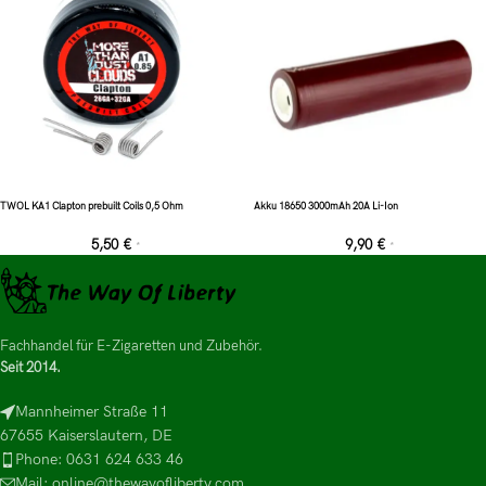
TWOL KA1 Clapton prebuilt Coils 0,5 Ohm
Akku 18650 3000mAh 20A Li-Ion
5,50
€
9,90
€
*
*
Fachhandel für E-Zigaretten und Zubehör.
Seit 2014.
Mannheimer Straße 11
67655 Kaiserslautern, DE
Phone: 0631 624 633 46
Mail: online@thewayofliberty.com