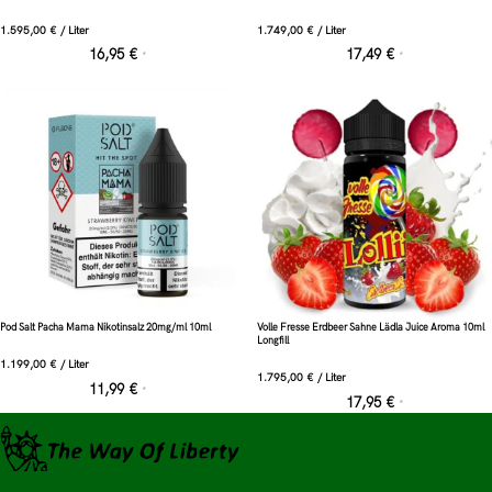
1.595,00
€
/
Liter
1.749,00
€
/
Liter
16,95
€
17,49
€
*
*
Pod Salt Pacha Mama Nikotinsalz 20mg/ml 10ml
Volle Fresse Erdbeer Sahne Lädla Juice Aroma 10ml
Longfill
1.199,00
€
/
Liter
1.795,00
€
/
Liter
11,99
€
*
17,95
€
*