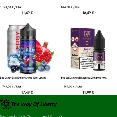
1.149,00
€
/
Liter
824,50
€
/
Liter
11,49
€
16,49
€
*
*
Bad Candy Easy Energy Aroma 10ml Longfill
Pod Salt Jammin Nikotinsalz 20mg/ml 10ml
1.749,00
€
/
Liter
1.199,00
€
/
Liter
17,49
€
11,99
€
*
*
Fachhandel für E-Zigaretten und Zubehör.