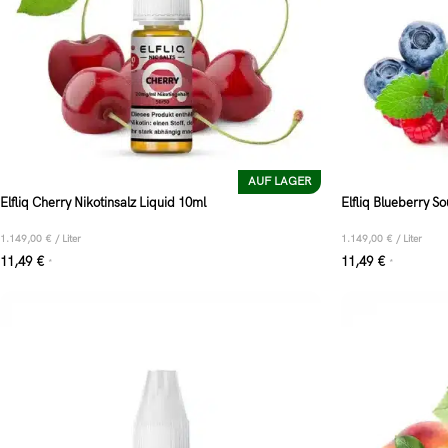
AUF LAGER
Elfliq Cherry Nikotinsalz Liquid 10ml
Elfliq Blueberry S
1.149,00
€
/
Liter
1.149,00
€
/
Liter
11,49
€
11,49
€
*
*