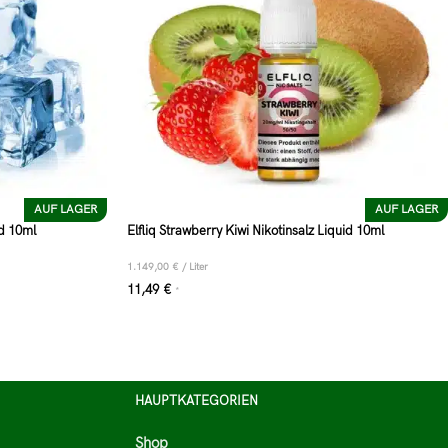
AUF LAGER
AUF LAGER
id 10ml
Elfliq Strawberry Kiwi Nikotinsalz Liquid 10ml
1.149,00
€
/
Liter
11,49
€
*
HAUPTKATEGORIEN
Shop