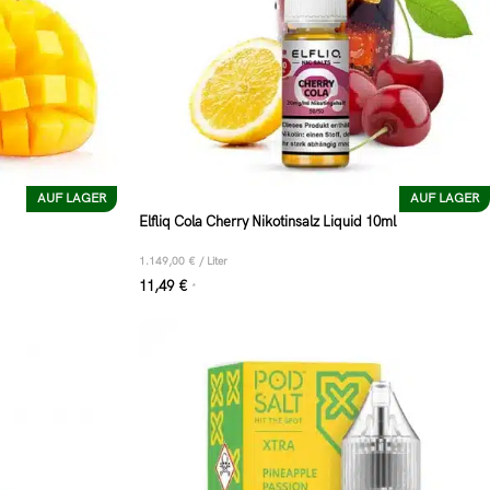
AUF LAGER
AUF LAGER
Elfliq Cola Cherry Nikotinsalz Liquid 10ml
1.149,00
€
/
Liter
11,49
€
*