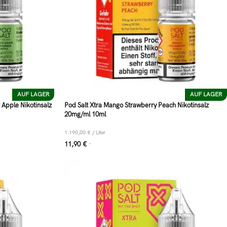
AUF LAGER
AUF LAGER
Apple Nikotinsalz
Pod Salt Xtra Mango Strawberry Peach Nikotinsalz
20mg/ml 10ml
1.190,00
€
/
Liter
11,90
€
*