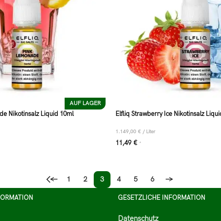
AUF LAGER
de Nikotinsalz Liquid 10ml
Elfliq Strawberry Ice Nikotinsalz Liqu
1.149,00
€
/
Liter
11,49
€
*
←
1
2
3
4
5
6
→
FORMATION
GESETZLICHE INFORMATION
Datenschutz