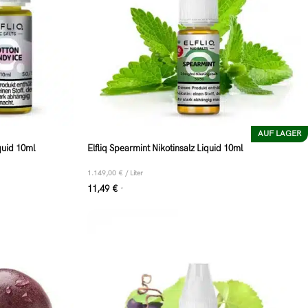
AUF LAGER
iquid 10ml
Elfliq Spearmint Nikotinsalz Liquid 10ml
1.149,00
€
/
Liter
11,49
€
*