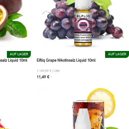
AUF LAGER
AUF LAGER
nsalz Liquid 10ml
Elfliq Grape Nikotinsalz Liquid 10ml
1.149,00
€
/
Liter
11,49
€
*