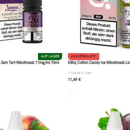
AUF LAGER
AUSVERKAUFT!
y Jam Tart Nikotinsalz 11mg/ml 10ml
Elfliq Cotton Candy Ice Nikotinsalz L
1.149,00
€
/
Liter
11,49
€
*