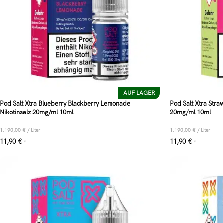
AUF LAGER
Pod Salt Xtra Blueberry Blackberry Lemonade
Pod Salt Xtra Stra
Nikotinsalz 20mg/ml 10ml
20mg/ml 10ml
1.190,00
€
/
Liter
1.190,00
€
/
Liter
11,90
€
11,90
€
*
*