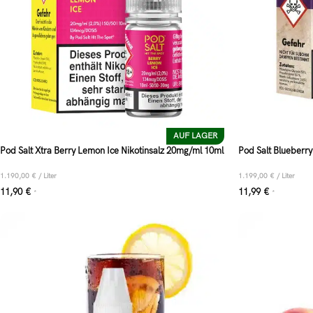
AUF LAGER
Pod Salt Xtra Berry Lemon Ice Nikotinsalz 20mg/ml 10ml
Pod Salt Blueberr
1.190,00
€
/
Liter
1.199,00
€
/
Liter
11,90
€
11,99
€
*
*