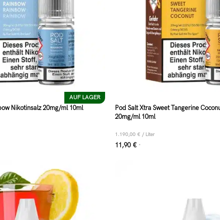
AUF LAGER
nbow Nikotinsalz 20mg/ml 10ml
Pod Salt Xtra Sweet Tangerine Coconu
20mg/ml 10ml
1.190,00
€
/
Liter
11,90
€
*