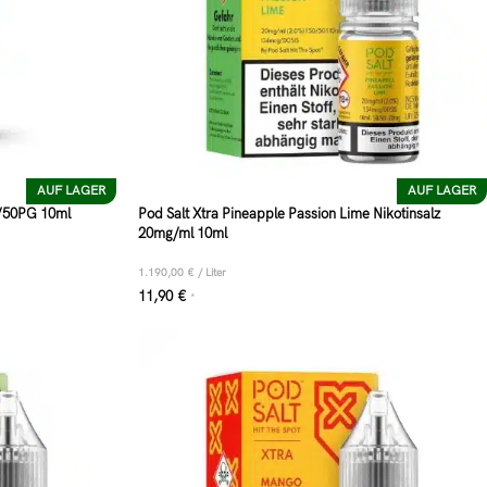
AUF LAGER
AUF LAGER
G/50PG 10ml
Pod Salt Xtra Pineapple Passion Lime Nikotinsalz
20mg/ml 10ml
1.190,00
€
/
Liter
11,90
€
*