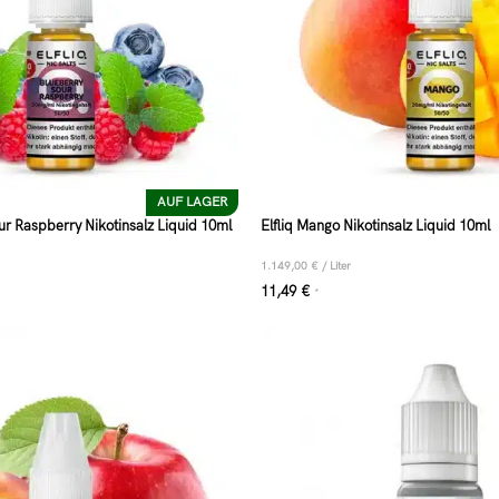
AUF LAGER
our Raspberry Nikotinsalz Liquid 10ml
Elfliq Mango Nikotinsalz Liquid 10ml
1.149,00
€
/
Liter
11,49
€
*