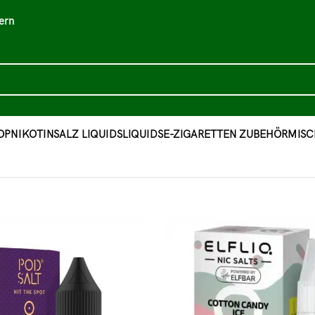
ern
OP
NIKOTINSALZ LIQUIDS
LIQUIDS
E-ZIGARETTEN ZUBEHÖR
MISC