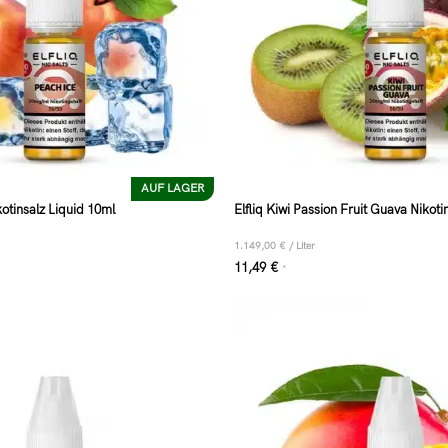
AUF LAGER
kotinsalz Liquid 10ml
Elfliq Kiwi Passion Fruit Guava Nikoti
1.149,00
€
/
Liter
11,49
€
*