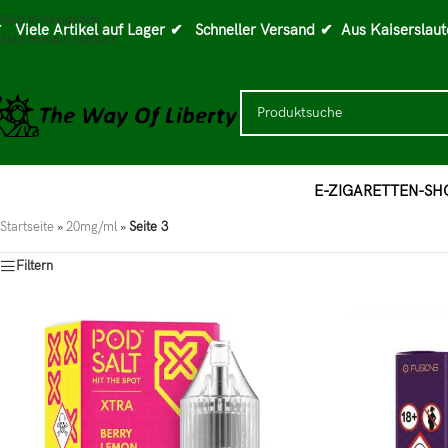
Skip to navigation
 Viele Artikel auf Lager
✔ Schneller Versand
✔ Aus Kaiserslaut
Skip to main content
E-ZIGARETTEN-SH
Startseite
»
20mg/ml
»
Seite 3
Filtern