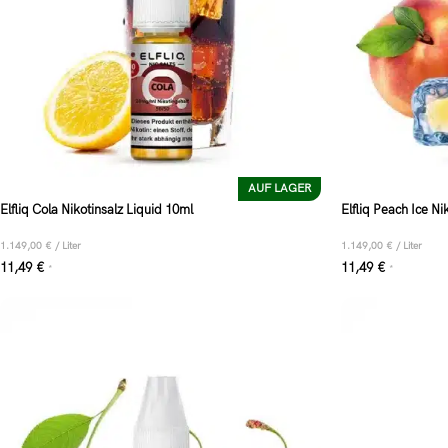
AUF LAGER
Elfliq Cola Nikotinsalz Liquid 10ml
Elfliq Peach Ice Ni
1.149,00
€
/
Liter
1.149,00
€
/
Liter
11,49
€
11,49
€
*
*