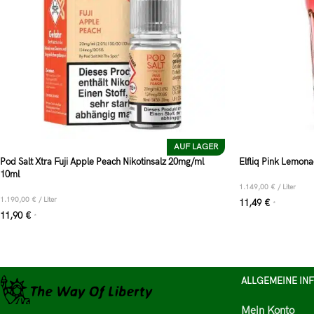
AUF LAGER
Pod Salt Xtra Fuji Apple Peach Nikotinsalz 20mg/ml
Elfliq Pink Lemona
10ml
1.149,00
€
/
Liter
1.190,00
€
/
Liter
11,49
€
*
11,90
€
*
ALLGEMEINE IN
Mein Konto