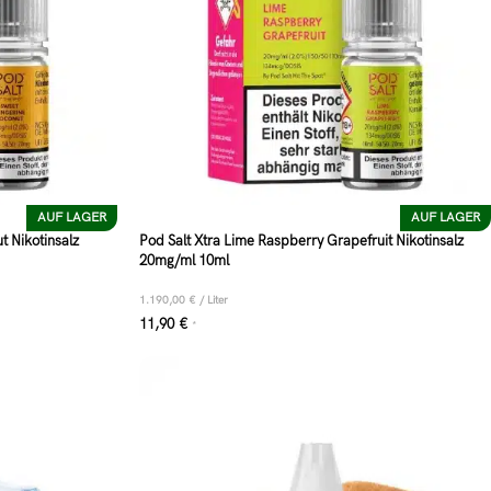
AUF LAGER
AUF LAGER
t Nikotinsalz
Pod Salt Xtra Lime Raspberry Grapefruit Nikotinsalz
20mg/ml 10ml
1.190,00
€
/
Liter
11,90
€
*