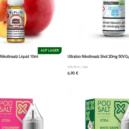
AUF LAGER
 Nikotinsalz Liquid 10ml
Ultrabio Nikotinsalz Shot 20mg 50V
690,00
€
/
Liter
6,90
€
*