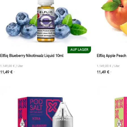
AUF LAGER
Elfliq Blueberry Nikotinsalz Liquid 10ml
Elfliq Apple Peach
1.149,00
€
/
Liter
1.149,00
€
/
Liter
11,49
€
11,49
€
*
*