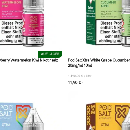
AUF LAGER
wberry Watermelon Kiwi Nikotinsalz
Pod Salt Xtra White Grape Cucumber 
20mg/ml 10ml
1.190,00
€
/
Liter
11,90
€
*