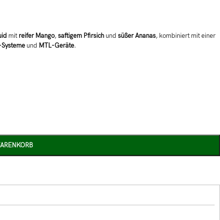
uid
mit
reifer Mango
,
saftigem Pfirsich
und
süßer Ananas
, kombiniert mit einer
-Systeme
und
MTL-Geräte
.
WARENKORB