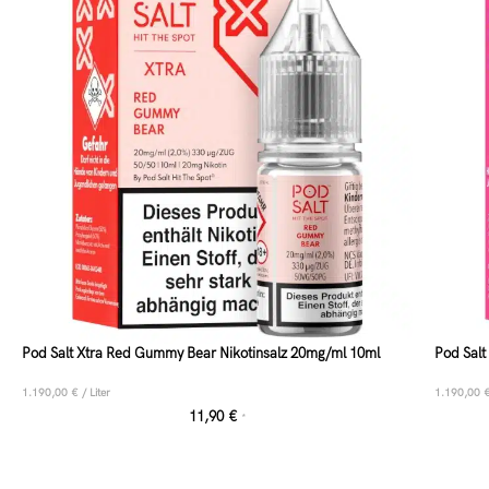
Pod Salt Xtra Red Gummy Bear Nikotinsalz 20mg/ml 10ml
Pod Salt
1.190,00
€
/
Liter
1.190,00
11,90
€
*