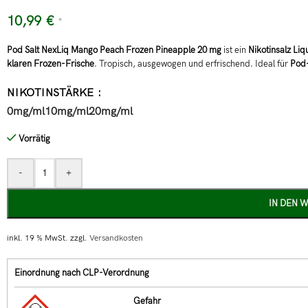
10,99
€
*
Pod Salt NexLiq Mango Peach Frozen Pineapple 20 mg
ist ein
Nikotinsalz Liq
klaren Frozen-Frische
. Tropisch, ausgewogen und erfrischend. Ideal für
Pod
NIKOTINSTÄRKE
0mg/ml
10mg/ml
20mg/ml
Vorrätig
-
+
IN DEN 
inkl. 19 % MwSt.
zzgl.
Versandkosten
Einordnung nach CLP-Verordnung
Gefahr