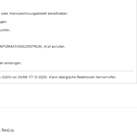
g oder Kennzeichnungsetikett bereithalten.
ngen.
auchen.
INFORMATIONSZENTRUM, Arzt anrufen.
en entsorgen.
3(2H)-on (3658-77-3) (020). Kann allergische Reaktionen hervorrufen.
,
NexLiq