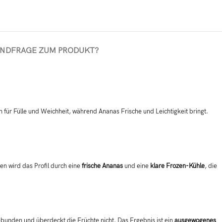
AND
FRAGE ZUM PRODUKT?
n für Fülle und Weichheit, während Ananas Frische und Leichtigkeit bringt.
n wird das Profil durch eine
frische Ananas
und eine
klare Frozen-Kühle
, die
ebunden und überdeckt die Früchte nicht. Das Ergebnis ist ein
ausgewogenes