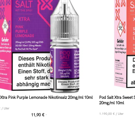
 Xtra Pink Purple Lemonade Nikotinsalz 20mg/ml 10ml
Pod Salt Xtra Sweet
20mg/ml 10ml
€
/
Liter
1.190,00
€
/
Liter
11,90
€
*