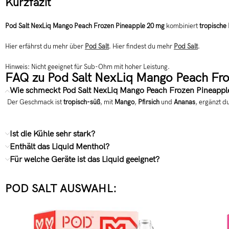
Kurzfazit
Pod Salt NexLiq Mango Peach Frozen Pineapple 20 mg
kombiniert
tropische
Hier erfährst du mehr über
Pod Salt
. Hier findest du mehr
Pod Salt
.
Hinweis: Nicht geeignet für Sub-Ohm mit hoher Leistung.
FAQ zu Pod Salt NexLiq Mango Peach Fr
Wie schmeckt Pod Salt NexLiq Mango Peach Frozen Pineappl
Der Geschmack ist
tropisch-süß
, mit
Mango
,
Pfirsich
und
Ananas
, ergänzt d
Ist die Kühle sehr stark?
Enthält das Liquid Menthol?
Für welche Geräte ist das Liquid geeignet?
POD SALT AUSWAHL: