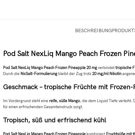
BESCHREIBUNG
PRODUKT
Pod Salt NexLiq Mango Peach Frozen Pine
Pod Salt NexLiq Mango Peach Frozen Pineapple 20 mg
verbindet
tropische 
Durch die
NicSalt-Formulierung
bleibt der Zug trotz
20 mg/ml Nikotin
angeneh
Geschmack – tropische Früchte mit Frozen-
Im Vordergrund steht eine
reife, süße Mango
, die dem Liquid Tiefe verleiht. 
für einen erfrischenden Gesamteindruck sorgt.
Tropisch, süß und erfrischend kühl
Pod Salt NexLiq Mango Peach Frozen Pineapple
kombiniert
Fruchtsüße mit K