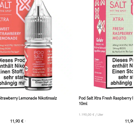
 Strawberry Lemonade Nikotinsalz
Pod Salt Xtra Fresh Raspberry Mo
10ml
1.190,00
€
/
Liter
11,90
€
11,90
*