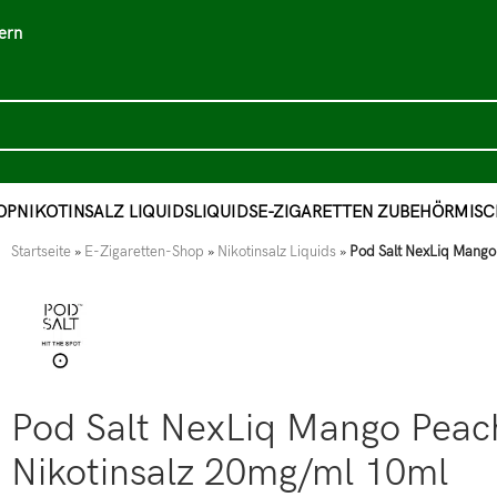
ern
OP
NIKOTINSALZ LIQUIDS
LIQUIDS
E-ZIGARETTEN ZUBEHÖR
MISC
Startseite
»
E-Zigaretten-Shop
»
Nikotinsalz Liquids
»
Pod Salt NexLiq Mango
Pod Salt NexLiq Mango Peac
Nikotinsalz 20mg/ml 10ml