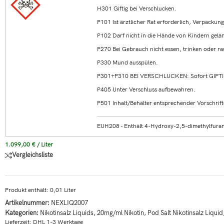
H301 Giftig bei Verschlucken.
P101 Ist ärztlicher Rat erforderlich, Verpackun
P102 Darf nicht in die Hände von Kindern gela
P270 Bei Gebrauch nicht essen, trinken oder r
P330 Mund ausspülen.
P301+P310 BEI VERSCHLUCKEN: Sofort GIFT
P405 Unter Verschluss aufbewahren.
P501 Inhalt/Behälter entsprechender Vorschrift
EUH208 - Enthält 4-Hydroxy-2,5-dimethylfuran-
1.099,00
€
/
Liter
Vergleichsliste
Produkt enthält: 0,01
Liter
Artikelnummer:
NEXLIQ2007
Kategorien:
Nikotinsalz Liquids
,
20mg/ml Nikotin
,
Pod Salt Nikotinsalz Liquid
Lieferzeit:
DHL 1-3 Werktage