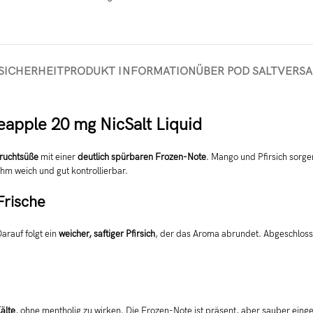
SICHERHEIT
PRODUKT INFORMATION
ÜBER POD SALT
VERS
apple 20 mg NicSalt Liquid
Fruchtsüße
mit einer
deutlich spürbaren Frozen-Note
. Mango und Pfirsich sorge
m weich und gut kontrollierbar.
Frische
Darauf folgt ein
weicher, saftiger Pfirsich
, der das Aroma abrundet. Abgeschlosse
älte
, ohne mentholig zu wirken. Die Frozen-Note ist präsent, aber sauber eing