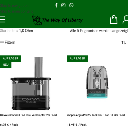
Skip to navigation
Skip to main content
Startseite
»
1,0 Ohm
Alle 5 Ergebnisse werden angezeigt
Filtern
AUF LAGER
AUF LAGER
NEU
OXVA SlimStick X Pod Tank Verdampfer (2er Pack)
Voopoo Argus Pod V2 Tank 3ml – Top Fill (3er Pack)
6,95
€
/
Pack
11,95
€
/
Pack