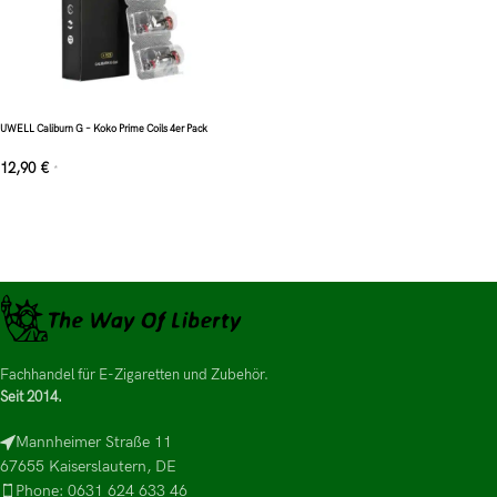
UWELL Caliburn G – Koko Prime Coils 4er Pack
12,90
€
*
Fachhandel für E-Zigaretten und Zubehör.
Seit 2014.
Mannheimer Straße 11
67655 Kaiserslautern, DE
Phone: 0631 624 633 46