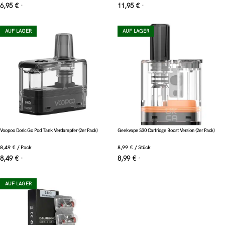
6,95
€
11,95
€
*
*
AUF LAGER
AUF LAGER
Voopoo Doric Go Pod Tank Verdampfer (2er Pack)
Geekvape S30 Cartridge Boost Version (2er Pack)
8,49
€
/
Pack
8,99
€
/
Stück
8,49
€
8,99
€
*
*
AUF LAGER