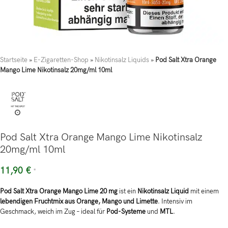
Startseite
»
E-Zigaretten-Shop
»
Nikotinsalz Liquids
»
Pod Salt Xtra Orange
Mango Lime Nikotinsalz 20mg/ml 10ml
Pod Salt Xtra Orange Mango Lime Nikotinsalz
20mg/ml 10ml
11,90
€
*
Pod Salt Xtra Orange Mango Lime 20 mg
ist ein
Nikotinsalz Liquid
mit einem
lebendigen Fruchtmix aus Orange, Mango und Limette
. Intensiv im
Geschmack, weich im Zug – ideal für
Pod-Systeme
und
MTL
.