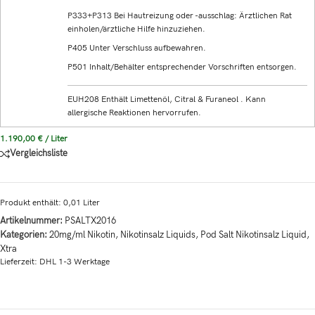
P333+P313 Bei Hautreizung oder -ausschlag: Ärztlichen Rat
einholen/ärztliche Hilfe hinzuziehen.
P405 Unter Verschluss aufbewahren.
P501 Inhalt/Behälter entsprechender Vorschriften entsorgen.
EUH208 Enthält Limettenöl, Citral & Furaneol . Kann
allergische Reaktionen hervorrufen.
1.190,00
€
/
Liter
Vergleichsliste
Produkt enthält: 0,01
Liter
Artikelnummer:
PSALTX2016
Kategorien:
20mg/ml Nikotin
,
Nikotinsalz Liquids
,
Pod Salt Nikotinsalz Liquid
,
Xtra
Lieferzeit:
DHL 1-3 Werktage