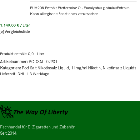
EUH208 Enthält Pfefferminz Öl, Eucalyptus globulusExtrakt.
Kann allergische Reaktionen verursachen.
1.149,00
€
/
Liter
Vergleichsliste
Produkt enthält: 0,01
Liter
Artikelnummer:
PODSALT02901
Kategorien:
Pod Salt Nikotinsalz Liquid
,
11mg/ml Nikotin
,
Nikotinsalz Liquids
Lieferzeit:
DHL 1-3 Werktage
Fachhandel für E-Zigaretten und Zubehör.
Seit 2014.