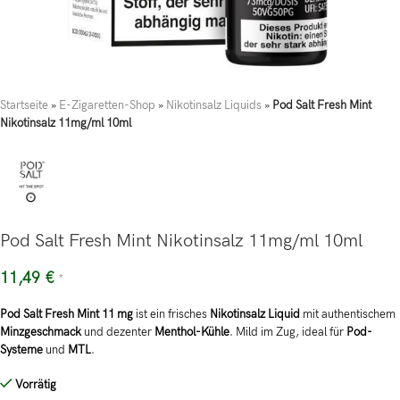
Startseite
»
E-Zigaretten-Shop
»
Nikotinsalz Liquids
»
Pod Salt Fresh Mint
Nikotinsalz 11mg/ml 10ml
Pod Salt Fresh Mint Nikotinsalz 11mg/ml 10ml
11,49
€
*
Pod Salt Fresh Mint 11 mg
ist ein frisches
Nikotinsalz Liquid
mit authentischem
Minzgeschmack
und dezenter
Menthol-Kühle
. Mild im Zug, ideal für
Pod-
Systeme
und
MTL
.
Vorrätig