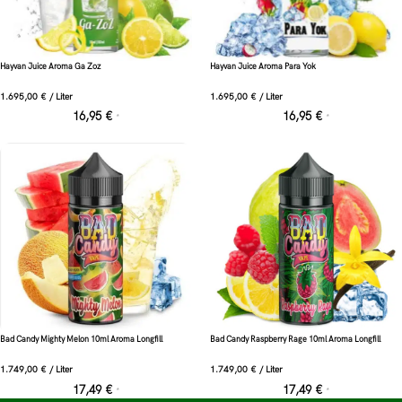
Hayvan Juice Aroma Ga Zoz
Hayvan Juice Aroma Para Yok
1.695,00
€
/
Liter
1.695,00
€
/
Liter
16,95
€
16,95
€
*
*
Bad Candy Mighty Melon 10ml Aroma Longfill
Bad Candy Raspberry Rage 10ml Aroma Longfill
1.749,00
€
/
Liter
1.749,00
€
/
Liter
17,49
€
17,49
€
*
*