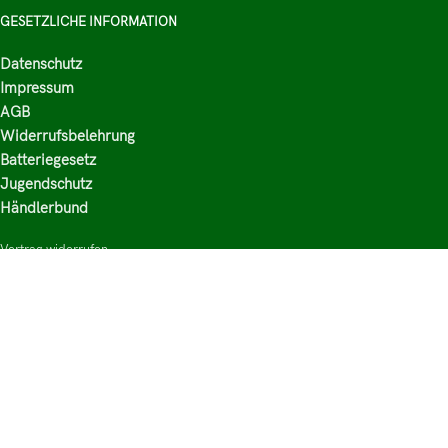
GESETZLICHE INFORMATION
Datenschutz
Impressum
AGB
Widerrufsbelehrung
Batteriegesetz
Jugendschutz
Händlerbund
Vertrag widerrufen
HAUPTKATEGORIEN
Shop
Nikotinsalz Liquids
E-Zigaretten Zubehör
Mischen