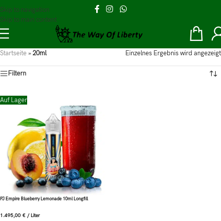
Skip to navigation
Skip to main content
Startseite
»
20ml
Einzelnes Ergebnis wird angezeigt
Filtern
Auf Lager
PJ Empire Blueberry Lemonade 10ml Longfill
1.495,00
€
/
Liter