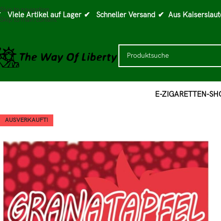
Skip to navigation
 Viele Artikel auf Lager
✔ Schneller Versand
✔ Aus Kaiserslaut
Skip to main content
E-ZIGARETTEN-SH
AUSVERKAUFT!