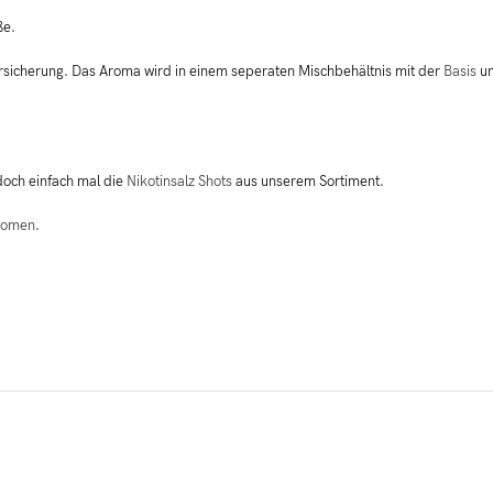
ße.
ersicherung. Das Aroma wird in einem seperaten Mischbehältnis mit der
Basis
u
 doch einfach mal die
Nikotinsalz Shots
aus unserem Sortiment.
romen
.