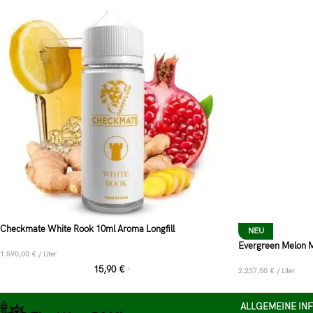
Checkmate White Rook 10ml Aroma Longfill
NEU
Evergreen Melon M
1.590,00
€
/
Liter
15,90
€
*
2.237,50
€
/
Liter
ALLGEMEINE IN