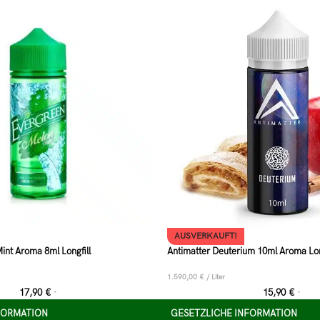
AUSVERKAUFT!
int Aroma 8ml Longfill
Antimatter Deuterium 10ml Aroma Lon
1.590,00
€
/
Liter
17,90
€
15,90
€
*
*
FORMATION
GESETZLICHE INFORMATION