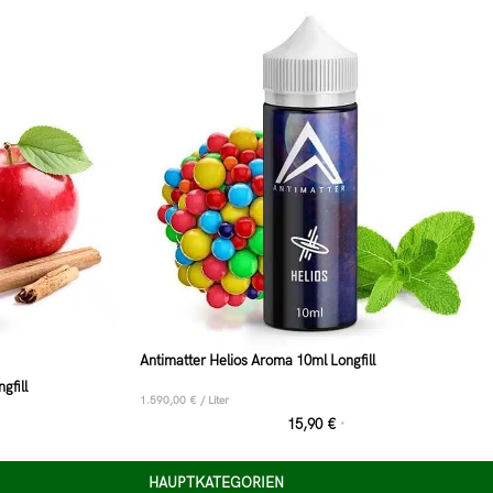
Antimatter Helios Aroma 10ml Longfill
gfill
1.590,00
€
/
Liter
15,90
€
*
HAUPTKATEGORIEN