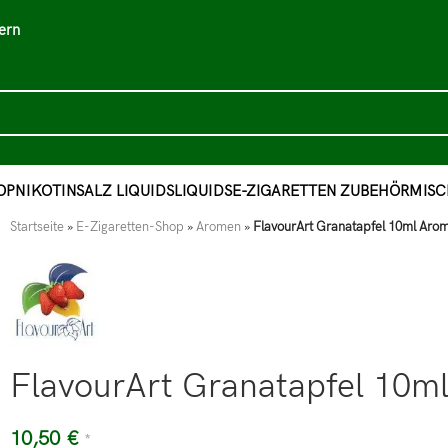
ern
OP
NIKOTINSALZ LIQUIDS
LIQUIDS
E-ZIGARETTEN ZUBEHÖR
MISC
Startseite
»
E-Zigaretten-Shop
»
Aromen
»
FlavourArt Granatapfel 10ml Aro
FlavourArt Granatapfel 10m
10,50
€
*