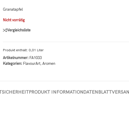
Granatapfel
Nicht vorrätig
Vergleichsliste
Produkt enthält: 0,01
Liter
Artikelnummer:
FA1033
Kategorien:
FlavourArt
,
Aromen
TSICHERHEIT
PRODUKT INFORMATION
DATENBLATT
VERSA