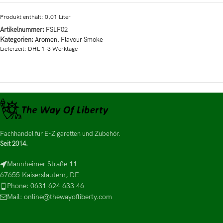
Produkt enthält: 0,01
Liter
Artikelnummer:
FSLF02
Kategorien:
Aromen
,
Flavour Smoke
Lieferzeit:
DHL 1-3 Werktage
Fachhandel für E-Zigaretten und Zubehör.
Seit 2014.
Mannheimer Straße 11
67655 Kaiserslautern, DE
Phone: 0631 624 633 46
Mail: online@thewayofliberty.com