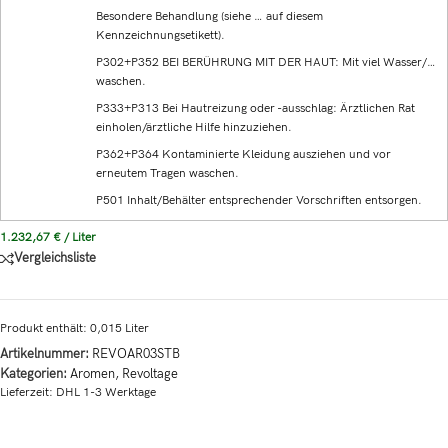
Besondere Behandlung (siehe … auf diesem
Kennzeichnungsetikett).
P302+P352 BEI BERÜHRUNG MIT DER HAUT: Mit viel Wasser/…
waschen.
P333+P313 Bei Hautreizung oder -ausschlag: Ärztlichen Rat
einholen/ärztliche Hilfe hinzuziehen.
P362+P364 Kontaminierte Kleidung ausziehen und vor
erneutem Tragen waschen.
P501 Inhalt/Behälter entsprechender Vorschriften entsorgen.
1.232,67
€
/
Liter
Vergleichsliste
Produkt enthält: 0,015
Liter
Artikelnummer:
REVOAR03STB
Kategorien:
Aromen
,
Revoltage
Lieferzeit:
DHL 1-3 Werktage