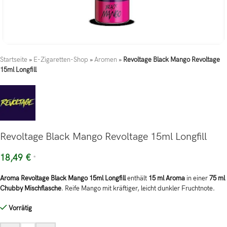
Startseite
»
E-Zigaretten-Shop
»
Aromen
»
Revoltage Black Mango Revoltage
15ml Longfill
Revoltage Black Mango Revoltage 15ml Longfill
18,49
€
*
Aroma Revoltage Black Mango 15ml Longfill
enthält
15 ml Aroma
in einer
75 ml
Chubby Mischflasche
. Reife Mango mit kräftiger, leicht dunkler Fruchtnote.
Vorrätig