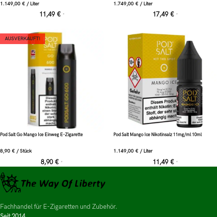
1.149,00
€
/
Liter
1.749,00
€
/
Liter
11,49
€
17,49
€
*
*
AUSVERKAUFT!
Pod Salt Go Mango Ice Einweg E-Zigarette
Pod Salt Mango Ice Nikotinsalz 11mg/ml 10ml
8,90
€
/
Stück
1.149,00
€
/
Liter
8,90
€
11,49
€
*
*
Fachhandel für E-Zigaretten und Zubehör.
Seit 2014.