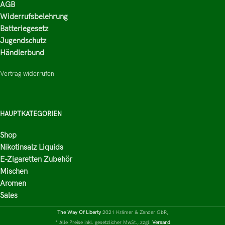
AGB
Widerrufsbelehrung
Batteriegesetz
Jugendschutz
Händlerbund
Vertrag widerrufen
HAUPTKATEGORIEN
Shop
Nikotinsalz Liquids
E-Zigaretten Zubehör
Mischen
Aromen
Sales
The Way Of Liberty
2021 Krämer & Zander GbR,
* Alle Preise inkl. gesetzlicher MwSt., zzgl.
Versand