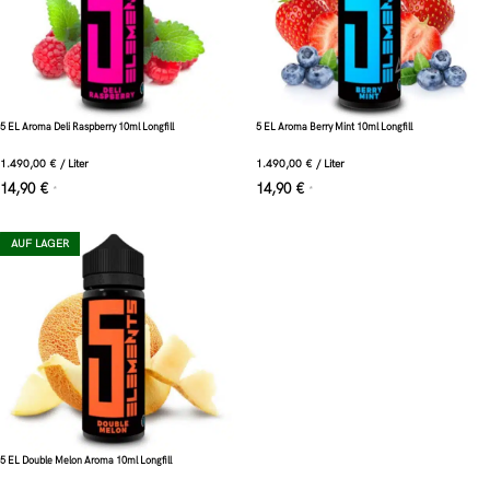
5 EL Aroma Deli Raspberry 10ml Longfill
5 EL Aroma Berry Mint 10ml Longfill
1.490,00
€
/
Liter
1.490,00
€
/
Liter
14,90
€
14,90
€
*
*
AUF LAGER
5 EL Double Melon Aroma 10ml Longfill