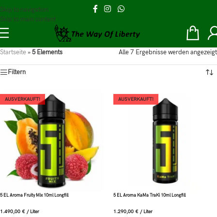
Skip to navigation
Skip to main content
Startseite
»
5 Elements
Alle 7 Ergebnisse werden angezeigt
Filtern
AUSVERKAUFT!
AUSVERKAUFT!
5 EL Aroma Fruity Mix 10ml Longfill
5 EL Aroma KaMa TraKi 10ml Longfill
1.490,00
€
/
Liter
1.290,00
€
/
Liter