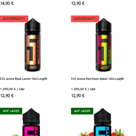
14,90
€
12,90
€
*
*
AUSVERKAUFT!
AUSVERKAUFT!
5 EL Aroma Black Lemint 10ml Longfill
5 EL Aroma Red Green Splash 10ml Longfill
1.290,00
€
/
Liter
1.290,00
€
/
Liter
12,90
€
12,90
€
*
*
AUF LAGER
AUF LAGER