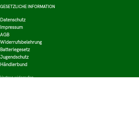
GESETZLICHE INFORMATION
Datenschutz
Impressum
AGB
Widerrufsbelehrung
Batteriegesetz
Jugendschutz
Händlerbund
Vertrag widerrufen
HAUPTKATEGORIEN
Shop
Nikotinsalz Liquids
E-Zigaretten Zubehör
Mischen