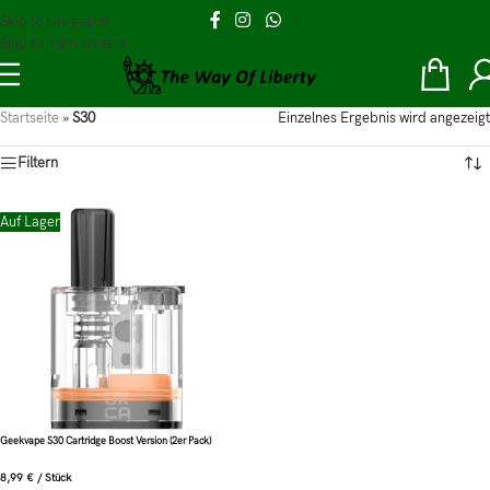
Skip to navigation
Skip to main content
Startseite
»
S30
Einzelnes Ergebnis wird angezeigt
Filtern
Auf Lager
Geekvape S30 Cartridge Boost Version (2er Pack)
8,99
€
/
Stück