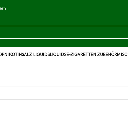
ern
OP
NIKOTINSALZ LIQUIDS
LIQUIDS
E-ZIGARETTEN ZUBEHÖR
MISC