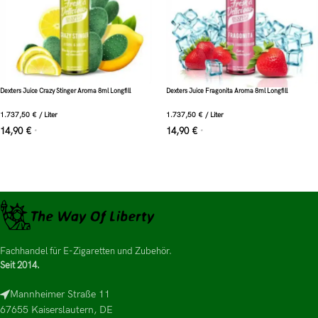
Dexters Juice Crazy Stinger Aroma 8ml Longfill
Dexters Juice Fragonita Aroma 8ml Longfill
1.737,50
€
/
Liter
1.737,50
€
/
Liter
14,90
€
14,90
€
*
*
Fachhandel für E-Zigaretten und Zubehör.
Seit 2014.
Mannheimer Straße 11
67655 Kaiserslautern, DE