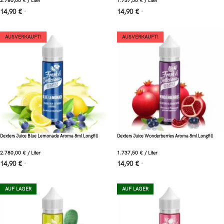
2.780,00
€
/
Liter
1.737,50
€
/
Liter
14,90
€
14,90
€
*
*
AUSVERKAUFT!
AUSVERKAUFT!
Dexters Juice Blue Lemonade Aroma 8ml Longfill
Dexters Juice Wonderberries Aroma 8ml Longfill
2.780,00
€
/
Liter
1.737,50
€
/
Liter
14,90
€
14,90
€
*
*
AUF LAGER
AUF LAGER