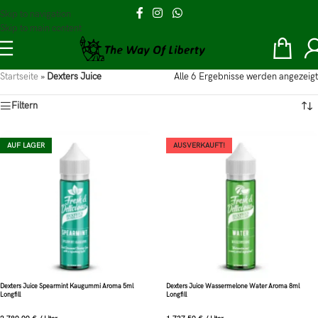
Skip to navigation
Skip to main content
Startseite
»
Dexters Juice
Alle 6 Ergebnisse werden angezeigt
Filtern
AUF LAGER
AUSVERKAUFT!
Dexters Juice Spearmint Kaugummi Aroma 5ml
Dexters Juice Wassermelone Water Aroma 8ml
Longfill
Longfill