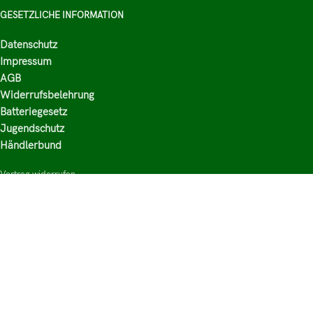
GESETZLICHE INFORMATION
Datenschutz
Impressum
AGB
Widerrufsbelehrung
Batteriegesetz
Jugendschutz
Händlerbund
Vertrag widerrufen
HAUPTKATEGORIEN
Shop
Nikotinsalz Liquids
E-Zigaretten Zubehör
Mischen