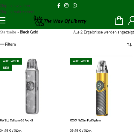
Skip to navigation
Skip to main content
Startseite
»
Black Gold
Alle 2 Ergebnisse werden angezeigt
Filtern
AUF LAGER
AUF LAGER
NEU
UWELL Caliburn G5 Pod Kit
OXVA NeXlim Pod System
34,95
€
/
Stück
39,95
€
/
Stück