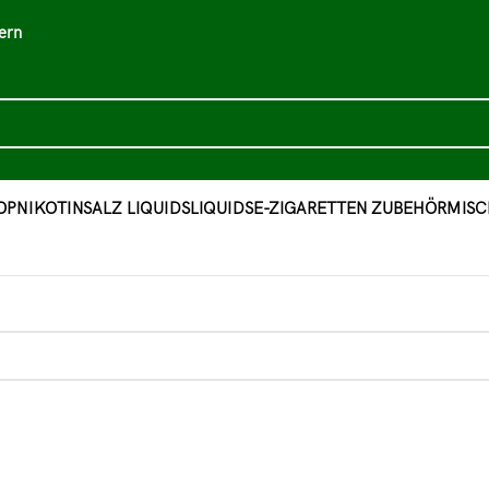
ern
OP
NIKOTINSALZ LIQUIDS
LIQUIDS
E-ZIGARETTEN ZUBEHÖR
MISC