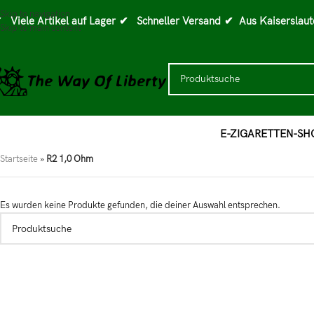
Skip to navigation
 Viele Artikel auf Lager
✔ Schneller Versand
✔ Aus Kaiserslaut
Skip to main content
E-ZIGARETTEN-SH
Startseite
»
R2 1,0 Ohm
Es wurden keine Produkte gefunden, die deiner Auswahl entsprechen.